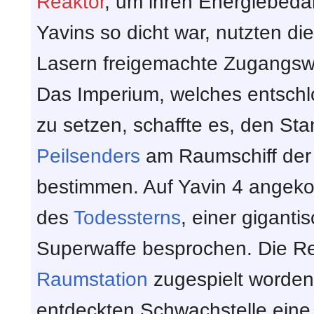
Reaktor
, um ihren Energiebeda
Yavins so dicht war, nutzten di
Lasern freigemachte Zugangs
Das Imperium, welches entsch
zu setzen, schaffte es, den Sta
Peilsenders
am Raumschiff der
bestimmen. Auf Yavin 4 angek
des
Todessterns
, einer gigant
Superwaffe besprochen. Die Re
Raumstation
zugespielt worden;
entdeckten Schwachstelle eine 