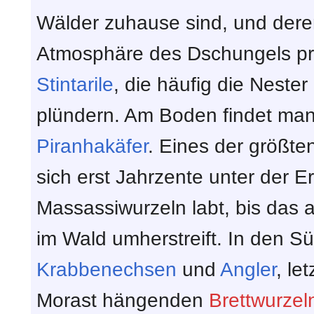
Wälder zuhause sind, und dere
Atmosphäre des Dschungels prä
Stintarile
, die häufig die Neste
plündern. Am Boden findet ma
Piranhakäfer
. Eines der größten
sich erst Jahrzente unter der E
Massassiwurzeln labt, bis das 
im Wald umherstreift. In den S
Krabbenechsen
und
Angler
, le
Morast hängenden
Brettwurzel