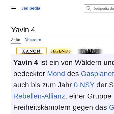
Zum
Inhalt
Jedipedia
Hauptmenü
springen
Yavin 4
Artikel
Diskussion
Yavin 4
ist ein von Wäldern un
bedeckter
Mond
des
Gasplane
auch bis zum Jahr
0 NSY
der S
Rebellen-Allianz
, einer Gruppe
Freiheitskämpfern gegen das
G