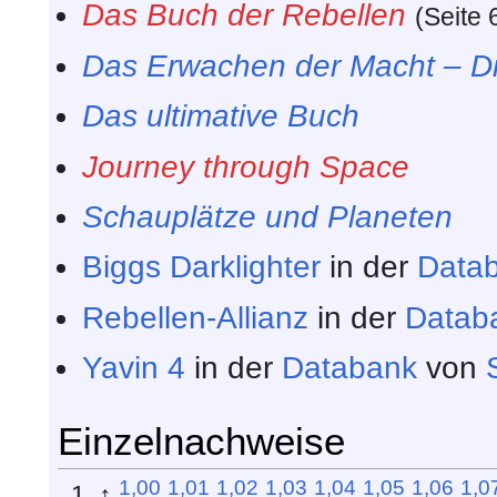
Das Buch der Rebellen
(Seite 
Das Erwachen der Macht – Die
Das ultimative Buch
Journey through Space
Schauplätze und Planeten
Biggs Darklighter
in der
Data
Rebellen-Allianz
in der
Datab
Yavin 4
in der
Databank
von
Einzelnachweise
1,00
1,01
1,02
1,03
1,04
1,05
1,06
1,0
↑