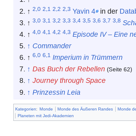
2,0
2,1
2,2
2,3
↑
Yavin 4
in der
Data
3,0
3,1
3,2
3,3
3,4
3,5
3,6
3,7
3,8
↑
Sch
4,0
4,1
4,2
4,3
↑
Episode IV – Eine n
↑
Commander
6,0
6,1
↑
Imperium in Trümmern
↑
Das Buch der Rebellen
(Seite 62)
↑
Journey through Space
↑
Prinzessin Leia
Kategorien
:
Monde
Monde des Äußeren Randes
Monde de
Planeten mit Jedi-Akademien