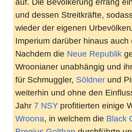
auf. Die Bevölkerung errang e
und dessen Streitkräfte, soda
wieder der eigenen Urbevölker
Imperium darüber hinaus auch 
Nachdem die
Neue Republik
ge
Wroonianer unabhängig und ih
für Schmuggler,
Söldner
und Pir
weiterhin und ohne den Einflus
Jahr
7 NSY
profitierten einige
Wroona
, in welchem die
Black 
Bregius Golthan
durchführte un