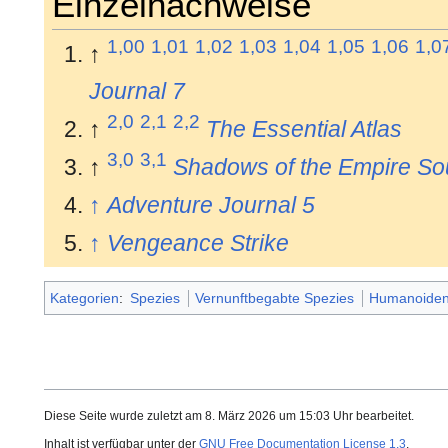
Einzelnachweise
1,00
1,01
1,02
1,03
1,04
1,05
1,06
1,0
↑
Journal 7
2,0
2,1
2,2
↑
The Essential Atlas
3,0
3,1
↑
Shadows of the Empire S
↑
Adventure Journal 5
↑
Vengeance Strike
Kategorien
:
Spezies
Vernunftbegabte Spezies
Humanoide
Diese Seite wurde zuletzt am 8. März 2026 um 15:03 Uhr bearbeitet.
Inhalt ist verfügbar unter der
GNU Free Documentation License 1.3
.