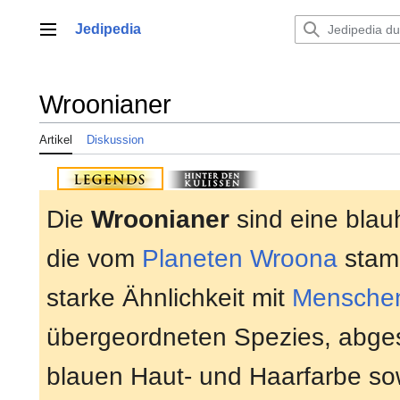
Zum
Inhalt
Jedipedia
Hauptmenü
springen
Wroonianer
Artikel
Diskussion
Die
Wroonianer
sind eine blau
die vom
Planeten
Wroona
stam
starke Ähnlichkeit mit
Mensche
übergeordneten Spezies, abges
blauen Haut- und Haarfarbe so