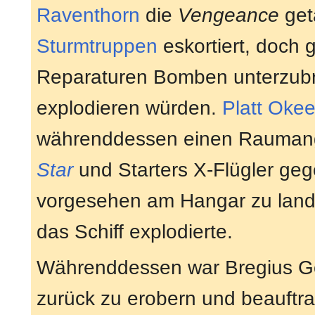
Raventhorn
die
Vengeance
get
Sturmtruppen
eskortiert, doch 
Reparaturen Bomben unterzubri
explodieren würden.
Platt Okee
währenddessen einen Raumangr
Star
und Starters X-Flügler gege
vorgesehen am Hangar zu lande
das Schiff explodierte.
Währenddessen war Bregius Gol
zurück zu erobern und beauftr