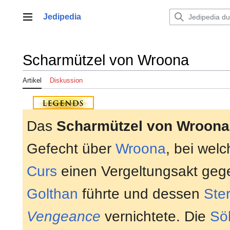
Zum
Inhalt
Jedipedia
Hauptmenü
springen
Scharmützel von Wroona
Artikel
Diskussion
Das
Scharmützel von Wroona
Gefecht über
Wroona
, bei wel
Curs
einen Vergeltungsakt ge
Golthan
führte und dessen
Ste
Vengeance
vernichtete. Die
Sö