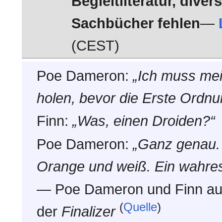
Begleitliteratur, div
Sachbücher fehlen
—
(CEST)
Poe Dameron:
„Ich muss me
holen, bevor die Erste Ordnun
Finn:
„Was, einen Droiden?“
Poe Dameron:
„Ganz genau. 
Orange und weiß. Ein wahres
— Poe Dameron und Finn auf
(
Quelle
)
der
Finalizer