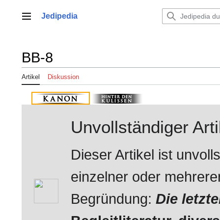
Zum
Inhalt
Jedipedia
Hauptmenü
springen
BB-8
Artikel
Diskussion
Unvollständiger Arti
Dieser Artikel ist unvo
einzelner oder mehrerer 
Begründung:
Die letzt