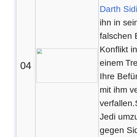
Darth Sid
ihn in se
falschen 
Konflikt 
einem Tre
04
Ihre Befü
mit ihm v
verfallen
Jedi umz
gegen Sid