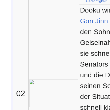
Gerechtigkeit
Dooku wi
Gon Jinn
den Sohn
Geiselnah
sie schnel
Senators 
und die 
seinen So
02
der Situa
schnell k