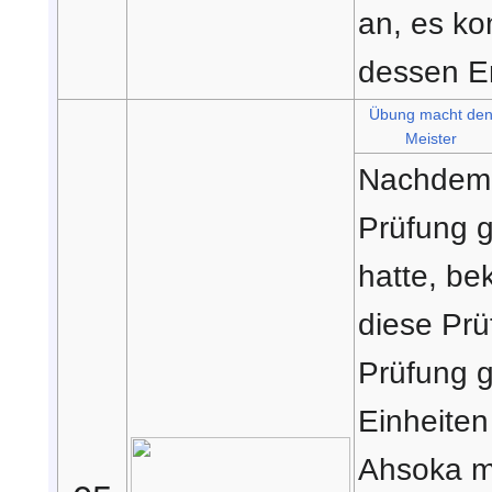
an, es ko
dessen En
Übung macht de
Meister
Nachde
Prüfung 
hatte, be
diese Prü
Prüfung g
Einheiten
Ahsoka m