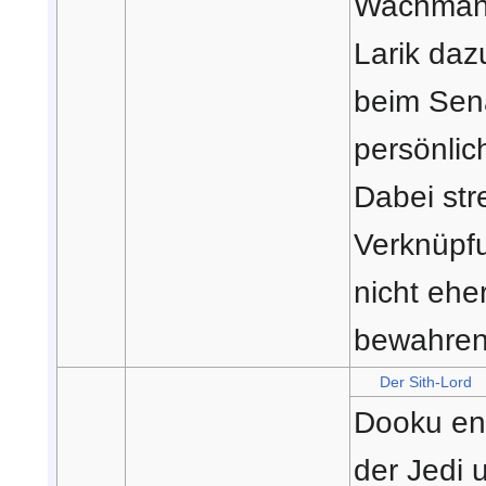
Wachma
Larik daz
beim Sena
persönlich
Dabei str
Verknüpf
nicht ehe
bewahren
Der Sith-Lord
Dooku en
der Jedi 