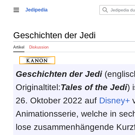
Zum
Inhalt
Jedipedia
Hauptmenü
springen
Geschichten der Jedi
Artikel
Diskussion
Geschichten der Jedi
(englisc
Originaltitel:
Tales of the Jedi
) 
26. Oktober 2022 auf
Disney+
v
Animationsserie, welche in sec
lose zusammenhängende Kurzfi