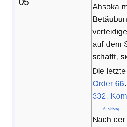
05
Ahsoka mu
Betäubung
verteidig
auf dem S
schafft, 
Die letzt
Order 66
332. Kom
Ausklang
Nach der