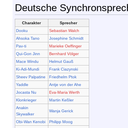
Deutsche Synchronsprec
Charakter
Sprecher
Dooku
Sebastian Walch
Ahsoka Tano
Josephine Schmidt
Pav-ti
Marieke Oeffinger
Qui-Gon Jinn
Bernhard Völger
Mace Windu
Helmut Gauß
Ki-Adi-Mundi
Frank Ciazynski
Sheev Palpatine
Friedhelm Ptok
Yaddle
Antje von der Ahe
Jocasta Nu
Eva-Maria Werth
Klonkrieger
Martin Keßler
Anakin
Wanja Gerick
Skywalker
Obi-Wan Kenobi
Philipp Moog