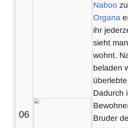
Naboo
zu
Organa
e
ihr jederz
sieht man
wohnt. Na
beladen w
überlebte
Dadurch i
Bewohner
06
Bruder d