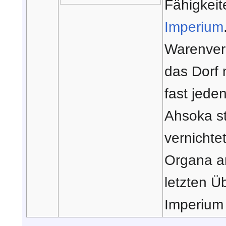
Fähigkeit
Imperium
Warenver
das Dorf 
fast jede
Ahsoka st
vernichte
Organa an
letzten Ü
Imperium