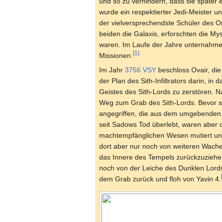
und so zu verhindern, dass sie später 
wurde ein respektierter Jedi-Meister 
der vielversprechendste Schüler des O
beiden die Galaxis, erforschten die My
waren. Im Laufe der Jahre unternahme
[1]
Missionen.
Im Jahr
3756 VSY
beschloss Ovair, di
der Plan des Sith-Infiltrators darin, 
Geistes des Sith-Lords zu zerstören. N
Weg zum Grab des Sith-Lords. Bevor si
angegriffen, die aus dem umgebenden 
seit Sadows Tod überlebt, waren aber
machtempfänglichen Wesen mutiert un
dort aber nur noch von weiteren Wache
das Innere des Tempels zurückzuziehe
noch von der Leiche des Dunklen Lords 
dem Grab zurück und floh von Yavin 4.