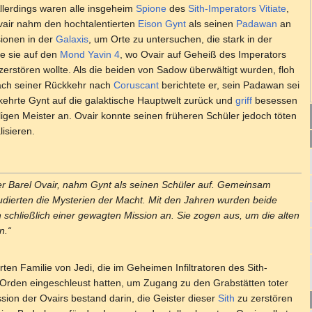
llerdings waren alle insgeheim
Spione
des
Sith-Imperators
Vitiate
,
air nahm den hochtalentierten
Eison Gynt
als seinen
Padawan
an
sionen in der
Galaxis
, um Orte zu untersuchen, die stark in der
te sie auf den
Mond
Yavin 4
, wo Ovair auf Geheiß des Imperators
zerstören wollte. Als die beiden von Sadow überwältigt wurden, floh
ach seiner Rückkehr nach
Coruscant
berichtete er, sein Padawan sei
kehrte Gynt auf die galaktische Hauptwelt zurück und
griff
besessen
en Meister an. Ovair konnte seinen früheren Schüler jedoch töten
isieren.
er Barel Ovair, nahm Gynt als seinen Schüler auf. Gemeinsam
tudierten die Mysterien der Macht. Mit den Jahren wurden beide
schließlich einer gewagten Mission an. Sie zogen aus, um die alten
n.“
ten Familie von Jedi, die im Geheimen Infiltratoren des Sith-
-Orden eingeschleust hatten, um Zugang zu den Grabstätten toter
sion der Ovairs bestand darin, die Geister dieser
Sith
zu zerstören