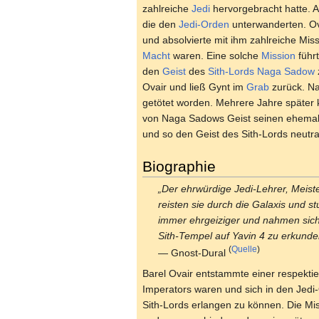
zahlreiche
Jedi
hervorgebracht hatte. A
die den
Jedi-Orden
unterwanderten. Ov
und absolvierte mit ihm zahlreiche Mis
Macht
waren. Eine solche
Mission
führ
den
Geist
des
Sith-Lords
Naga Sadow
Ovair und ließ Gynt im
Grab
zurück. N
getötet worden. Mehrere Jahre später 
von Naga Sadows Geist seinen ehemalig
und so den Geist des Sith-Lords neutral
Biographie
„Der ehrwürdige Jedi-Lehrer, Meist
reisten sie durch die Galaxis und s
immer ehrgeiziger und nahmen sich 
Sith-Tempel auf Yavin 4 zu erkunde
(
Quelle
)
— Gnost-Dural
Barel Ovair entstammte einer respektier
Imperators waren und sich in den Jedi
Sith-Lords erlangen zu können. Die Mis