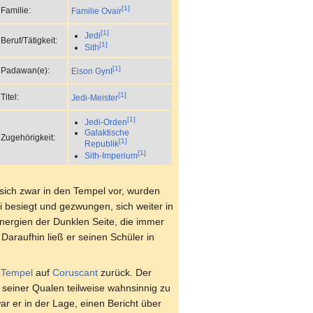
[1]
Familie:
Familie Ovair
[1]
Jedi
Beruf/Tätigkeit:
[1]
Sith
[1]
Padawan(e):
Eison Gynt
[1]
Titel:
Jedi-Meister
[1]
Jedi-Orden
Galaktische
Zugehörigkeit:
[1]
Republik
[1]
Sith-Imperium
sich zwar in den Tempel vor, wurden
 besiegt und gezwungen, sich weiter in
ergien der Dunklen Seite, die immer
araufhin ließ er seinen Schüler in
-Tempel
auf
Coruscant
zurück. Der
 seiner Qualen teilweise wahnsinnig zu
 er in der Lage, einen Bericht über