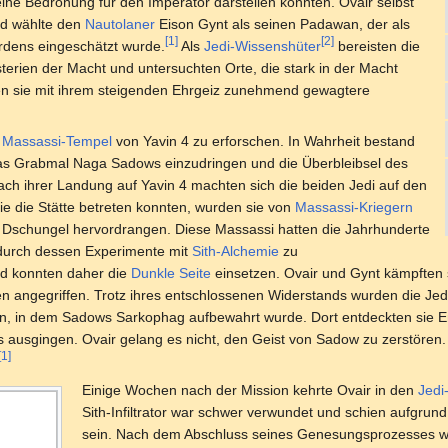
eine Bedrohung für den Imperator darstellen konnten. Ovair selbst
und wählte den
Nautolaner
Eison Gynt als seinen Padawan, der als
[1]
[2]
rdens eingeschätzt wurde.
Als
Jedi-Wissenshüter
bereisten die
sterien der Macht und untersuchten Orte, die stark in der Macht
n sie mit ihrem steigenden Ehrgeiz zunehmend gewagtere
e
Massassi-Tempel
von Yavin 4 zu erforschen. In Wahrheit bestand
in das Grabmal Naga Sadows einzudringen und die Überbleibsel des
ach ihrer Landung auf Yavin 4 machten sich die beiden Jedi auf den
e die Stätte betreten konnten, wurden sie von
Massassi-Kriegern
Dschungel hervordrangen. Diese Massassi hatten die Jahrhunderte
 durch dessen Experimente mit
Sith-Alchemie
zu
d konnten daher die
Dunkle Seite
einsetzen. Ovair und Gynt kämpften 
n angegriffen. Trotz ihres entschlossenen Widerstands wurden die Jedi
n, in dem Sadows Sarkophag aufbewahrt wurde. Dort entdeckten sie En
ausgingen. Ovair gelang es nicht, den Geist von Sadow zu zerstören. D
[1]
Einige Wochen nach der Mission kehrte Ovair in den
Jedi
Sith-Infiltrator war schwer verwundet und schien aufgrund
sein. Nach dem Abschluss seines Genesungsprozesses war