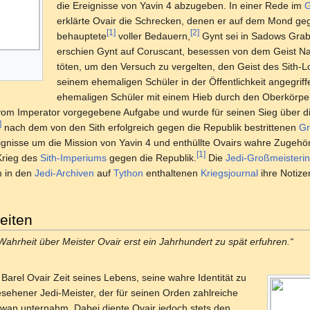
die Ereignisse von Yavin 4 abzugeben. In einer Rede im
G
erklärte Ovair die Schrecken, denen er auf dem Mond ge
[1]
[2]
behauptete
voller Bedauern,
Gynt sei in Sadows Grab
erschien Gynt auf Coruscant, besessen von dem Geist N
töten, um den Versuch zu vergelten, den Geist des Sith-L
seinem ehemaligen Schüler in der Öffentlichkeit angegrif
ehemaligen Schüler mit einem Hieb durch den Oberkörper z
 vom Imperator vorgegebene Aufgabe und wurde für seinen Sieg über di
]
nach dem von den Sith erfolgreich gegen die Republik bestrittenen
Gr
ignisse um die Mission von Yavin 4 und enthüllte Ovairs wahre Zugehö
[1]
Krieg des
Sith-Imperiums
gegen die Republik.
Die
Jedi-Großmeisterin
m in den
Jedi-Archiven
auf
Tython
enthaltenen
Kriegsjournal
ihre Notiz
eiten
Wahrheit über Meister Ovair erst ein Jahrhundert zu spät erfuhren.“
Barel Ovair Zeit seines Lebens, seine wahre Identität zu
esehener Jedi-Meister, der für seinen Orden zahlreiche
wan unternahm. Dabei diente Ovair jedoch stets den