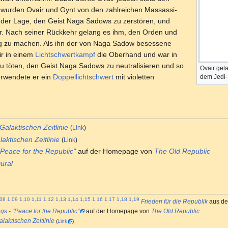
4 wurden Ovair und Gynt von den zahlreichen Massassi-
in der Lage, den Geist Naga Sadows zu zerstören, und
er. Nach seiner Rückkehr gelang es ihm, den Orden und
g zu machen. Als ihn der von Naga Sadow besessene
ir in einem
Lichtschwertkampf
die Oberhand und war in
u töten, den Geist Naga Sadows zu neutralisieren und so
Ovair gela
erwendete er ein
Doppellichtschwert
mit violetten
dem Jedi-
Galaktischen Zeitlinie
(
Link
)
laktischen Zeitlinie
(
Link
)
Peace for the Republic"
auf der Homepage von
The Old Republic
ural
,08
1,09
1,10
1,11
1,12
1,13
1,14
1,15
1,16
1,17
1,18
1,19
Frieden für die Republik
aus d
s - "Peace for the Republic"
auf der Homepage von
The Old Republic
alaktischen Zeitlinie
(
Link
)