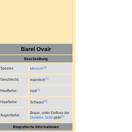
Barel Ovair
Beschreibung
[1]
Spezies:
Mensch
[1]
Geschlecht:
männlich
[1]
Hautfarbe:
Hell
[1]
Haarfarbe:
Schwarz
Braun, unter Einfluss der
Augenfarbe:
[1]
Dunklen Seite
gelb
Biografische Informationen