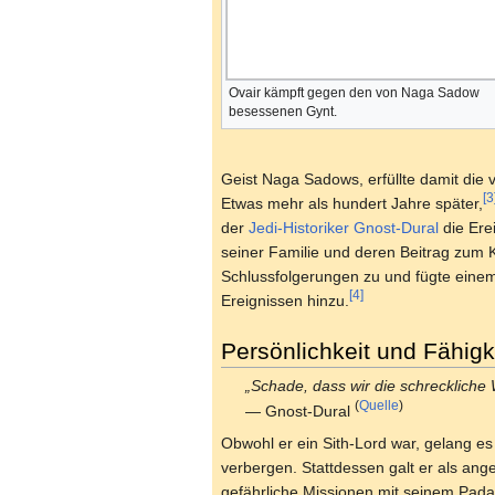
Ovair kämpft gegen den von Naga Sadow
besessenen Gynt.
Geist Naga Sadows, erfüllte damit die
[3
Etwas mehr als hundert Jahre später,
der
Jedi-Historiker
Gnost-Dural
die Ere
seiner Familie und deren Beitrag zum 
Schlussfolgerungen zu und fügte eine
[4]
Ereignissen hinzu.
Persönlichkeit und Fähigk
„Schade, dass wir die schreckliche 
(
Quelle
)
— Gnost-Dural
Obwohl er ein Sith-Lord war, gelang es 
verbergen. Stattdessen galt er als ang
gefährliche Missionen mit seinem Pada