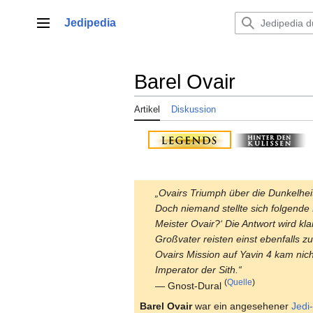
Zum
Inhalt
Jedipedia
Hauptmenü
springen
Barel Ovair
Artikel
Diskussion
„Ovairs Triumph über die Dunkelheit
Doch niemand stellte sich folgen
Meister Ovair?‘ Die Antwort wird kl
Großvater reisten einst ebenfalls zu
Ovairs Mission auf Yavin 4 kam ni
Imperator der Sith.“
(
Quelle
)
— Gnost-Dural
Barel Ovair
war ein angesehener
Jedi