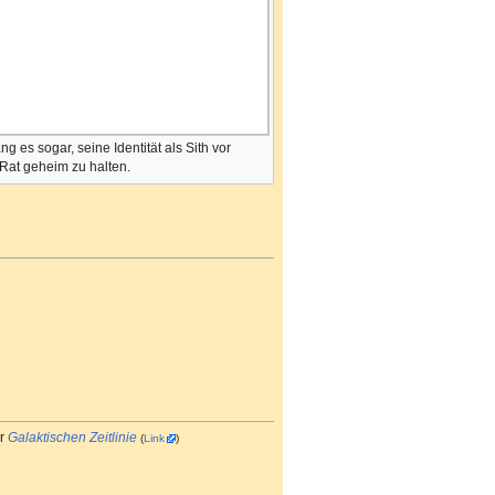
ng es sogar, seine Identität als Sith vor
Rat geheim zu halten.
er
Galaktischen Zeitlinie
(
Link
)