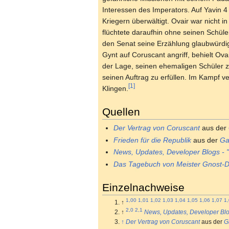
Interessen des Imperators. Auf Yavin 
Kriegern überwältigt. Ovair war nicht 
flüchtete daraufhin ohne seinen Schül
den Senat seine Erzählung glaubwürdi
Gynt auf Coruscant angriff, behielt Ova
der Lage, seinen ehemaligen Schüler z
seinen Auftrag zu erfüllen. Im Kampf v
[1]
Klingen.
Quellen
Der Vertrag von Coruscant
aus der
Frieden für die Republik
aus der
Ga
News, Updates, Developer Blogs - "
Das Tagebuch von Meister Gnost-D
Einzelnachweise
1,00
1,01
1,02
1,03
1,04
1,05
1,06
1,07
1
↑
2,0
2,1
↑
News, Updates, Developer Blog
↑
Der Vertrag von Coruscant
aus der
G