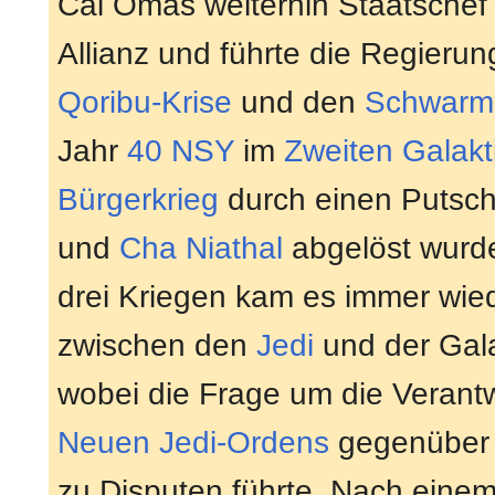
Cal Omas weiterhin Staatschef
Allianz und führte die Regierun
Qoribu-Krise
und den
Schwarm
Jahr
40 NSY
im
Zweiten Galakt
Bürgerkrieg
durch einen Putsc
und
Cha Niathal
abgelöst wurde.
drei Kriegen kam es immer wied
zwischen den
Jedi
und der Gala
wobei die Frage um die Verant
Neuen Jedi-Ordens
gegenüber 
zu Disputen führte. Nach eine