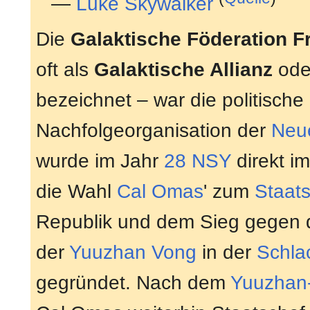
—
Luke Skywalker
Die
Galaktische Föderation Fr
oft als
Galaktische Allianz
ode
bezeichnet – war die politische
Nachfolgeorganisation der
Neu
wurde im Jahr
28 NSY
direkt i
die Wahl
Cal Omas
' zum
Staat
Republik und dem Sieg gegen di
der
Yuuzhan Vong
in der
Schla
gegründet. Nach dem
Yuuzhan