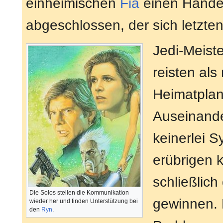
einheimischen
Fia
einen Hande
abgeschlossen, der sich letzten
Jedi-Meist
reisten al
Heimatpla
Auseinande
keinerlei S
erübrigen 
schließlich
Die Solos stellen die Kommunikation
gewinnen. 
wieder her und finden Unterstützung bei
den
Ryn
.