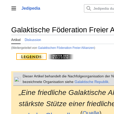
Zum
Inhalt
Jedipedia
Hauptmenü
springen
Galaktische Föderation Freier A
Artikel
Diskussion
(Weitergeleitet von
Galaktischen Föderation Freier Allianzen
)
Dieser Artikel behandelt die Nachfolgeorganisation der Ne
bezeichnete Organisation siehe
Galaktische Republik
.
„Eine friedliche Galaktische Al
stärkste Stütze einer friedlich
(
Quelle
)