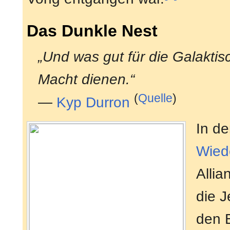
Das Dunkle Nest
„Und was gut für die Galaktisc
Macht dienen.“
(
Quelle
)
—
Kyp Durron
In d
Wied
Allia
die J
den B