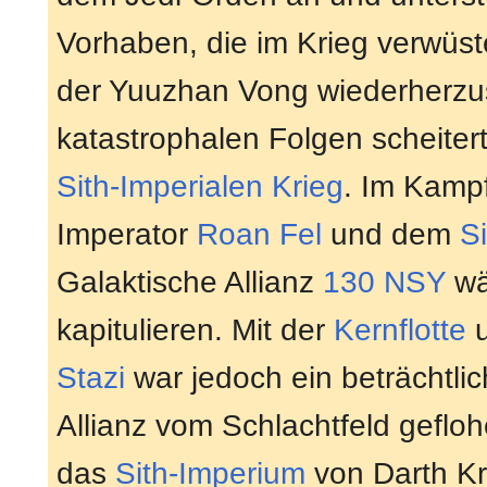
Vorhaben, die im Krieg verwüst
der Yuuzhan Vong wiederherzus
katastrophalen Folgen scheiterte
Sith-Imperialen Krieg
. Im Kamp
Imperator
Roan Fel
und dem
S
Galaktische Allianz
130 NSY
wä
kapitulieren. Mit der
Kernflotte
u
Stazi
war jedoch ein beträchtlich
Allianz vom Schlachtfeld geflo
das
Sith-Imperium
von Darth Kra