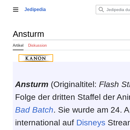
Zum
Inhalt
Jedipedia
Hauptmenü
springen
Ansturm
Artikel
Diskussion
Ansturm
(Originaltitel:
Flash St
Folge der dritten Staffel der A
Bad Batch
. Sie wurde am 24. A
international auf
Disneys
Strea