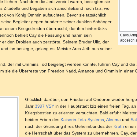
le fliehen. Nachdem die Jedi vereint waren, besiegten sie
s Zitadelle und begaben sich anschließend nach Iziz, wo
eck von König Ommin aufsuchten. Bevor sie tatsächlich
 seine Begleiter gegen hunderte seiner dunklen Anhänger
n einem Kriegsdroiden überrascht, der ihm hinterrücks
ennoch behielt Cay die Fassung und nahm sein
Cays Armp
abgeschl
r er den Droiden auch zerstörte. Seinem Bruder Ulic, der
und ihn besiegte, gelang es, Meister Arca Jeth aus seiner
, der mit Ommins Tod beigelegt werden konnte, fuhren Cay und die an
dem sie die Überreste von Freedon Nadd, Amanoa und Ommin in einer
Glücklich darüber, den Frieden auf Onderon wieder herges
Jahr
3997 VSY
in der Hauptstadt Iziz einen freien Tag, a
Kriegsbestien zu erlernen versuchten. Bald erfuhr Meiste
beiden Erben des
Kaiserin-Teta-Systems
,
Aleema
und
Sat
nach der Gründung ihres Geheimbundes der
Krath
einen 
die Herrschaft über das System zu übernehmen. Cay, der