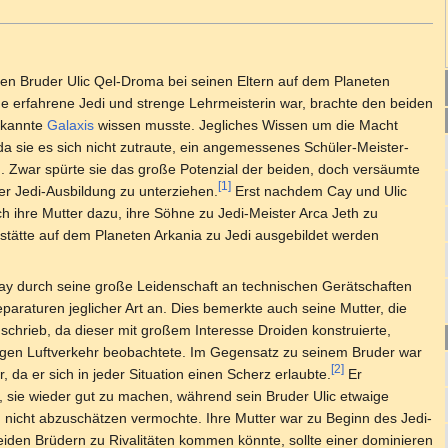
en Bruder Ulic Qel-Droma bei seinen Eltern auf dem Planeten
eine erfahrene Jedi und strenge Lehrmeisterin war, brachte den beiden
bekannte
Galaxis
wissen musste. Jegliches Wissen um die Macht
, da sie es sich nicht zutraute, ein angemessenes Schüler-Meister-
. Zwar spürte sie das große Potenzial der beiden, doch versäumte
[1]
iner Jedi-Ausbildung zu unterziehen.
Erst nachdem Cay und Ulic
ch ihre Mutter dazu, ihre Söhne zu Jedi-Meister Arca Jeth zu
sstätte auf dem Planeten Arkania zu Jedi ausgebildet werden
 Cay durch seine große Leidenschaft an technischen Gerätschaften
araturen jeglicher Art an. Dies bemerkte auch seine Mutter, die
chrieb, da dieser mit großem Interesse Droiden konstruierte,
egen Luftverkehr beobachtete. Im Gegensatz zu seinem Bruder war
[2]
, da er sich in jeder Situation einen Scherz erlaubte.
Er
, sie wieder gut zu machen, während sein Bruder Ulic etwaige
icht abzuschätzen vermochte. Ihre Mutter war zu Beginn des Jedi-
eiden Brüdern zu Rivalitäten kommen könnte, sollte einer dominieren