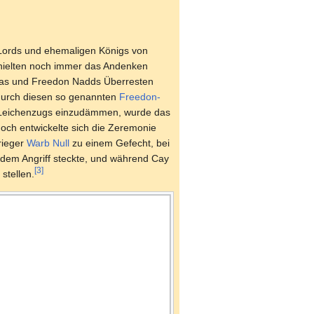
Lords und ehemaligen Königs von
 hielten noch immer das Andenken
oas und Freedon Nadds Überresten
 durch diesen so genannten
Freedon-
 Leichenzugs einzudämmen, wurde das
och entwickelte sich die Zeremonie
rieger
Warb Null
zu einem Gefecht, bei
dem Angriff steckte, und während Cay
[3]
stellen.