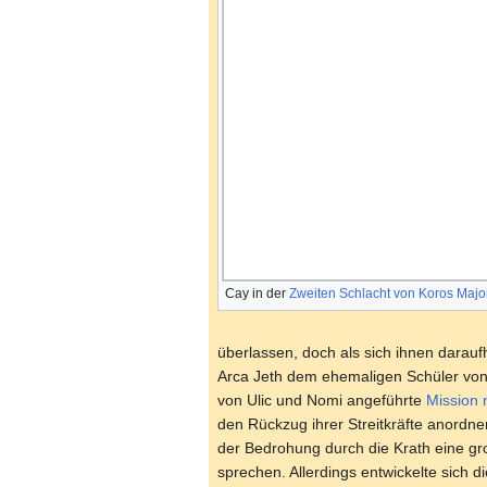
Cay in der
Zweiten Schlacht von Koros Majo
überlassen, doch als sich ihnen darauf
Arca Jeth dem ehemaligen Schüler vo
von Ulic und Nomi angeführte
Mission 
den Rückzug ihrer Streitkräfte anordn
der Bedrohung durch die Krath eine 
sprechen. Allerdings entwickelte sich 