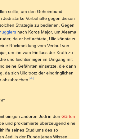
ellen sollte, um den Geheimbund
 Jedi starke Vorbehalte gegen diesen
 solchen Strategie zu bedienen. Gegen
ugglers
nach Koros Major, um Aleema
er, da er befürchtete, Ulic könnte zu
 keine Rückmeldung vom Verlauf von
or, um ihn vom Einfluss der Krath zu
brüche und leichtsinniger im Umgang mit
nd seine Gefährten einsetzte, die dann
, da sich Ulic trotz der eindringlichen
[4]
on abzubrechen.
n!“
it einigen anderen Jedi in den
Gärten
unde und proklamierte überzeugend eine
hilfe seines Studiums des so
en Jedi in der Runde jenes Wissen