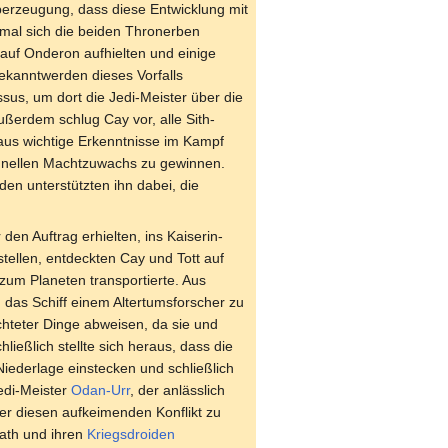
berzeugung, dass diese Entwicklung mit
mal sich die beiden Thronerben
uf Onderon aufhielten und einige
ekanntwerden dieses Vorfalls
us, um dort die Jedi-Meister über die
ßerdem schlug Cay vor, alle Sith-
us wichtige Erkenntnisse im Kampf
chnellen Machtzuwachs zu gewinnen.
den unterstützten ihn dabei, die
n Auftrag erhielten, ins Kaiserin-
tellen, entdeckten Cay und Tott auf
um Planeten transportierte. Aus
 das Schiff einem Altertumsforscher zu
chteter Dinge abweisen, da sie und
ießlich stellte sich heraus, dass die
Niederlage einstecken und schließlich
edi-Meister
Odan-Urr
, der anlässlich
er diesen aufkeimenden Konflikt zu
rath und ihren
Kriegsdroiden