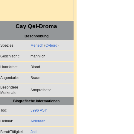
Cay Qel-Droma
Beschreibung
Mensch
(
Cyborg
)
Spezies:
männlich
Geschlecht:
Blond
Haarfarbe:
Braun
Augenfarbe:
Besondere
Armprothese
Merkmale:
Biografische Informationen
3996 VSY
Tod:
Alderaan
Heimat:
Jedi
Beruf/Tätigkeit: