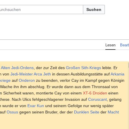
Suchen
Lesen
Bearb
s
Alten Jedi-Ordens
, der zur Zeit des
Großen Sith-Kriegs
lebte. Er
n von
Jedi-Meister
Arca Jeth
in dessen Ausbildungsstätte auf
Arkania
kriege
auf
Onderon
zu beenden, verlor Cay im Kampf gegen Königin
e Wache ihn ihm abschlug. Er wurde dann aus dem Thronsaal von
 in Sicherheit waren, montierte Cay von einem
XT-6 Droiden
einen
hese. Nach Ulics fehlgeschlagener Invasion auf
Coruscant
, gelang
h wurde er von
Exar Kun
und seinem Gefolge nur wenig später
 auf
Ossus
gegen seinen Bruder, der der
Dunklen Seite
der
Macht