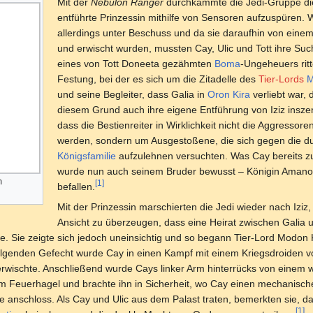
Mit der
Nebulon Ranger
durchkämmte die Jedi-Gruppe die
entführte Prinzessin mithilfe von Sensoren aufzuspüren. 
allerdings unter Beschuss und da sie daraufhin von ein
und erwischt wurden, mussten Cay, Ulic und Tott ihre Su
eines von Tott Doneeta gezähmten
Boma
-Ungeheuers rit
Festung, bei der es sich um die Zitadelle des
Tier-Lords
M
und seine Begleiter, dass Galia in
Oron Kira
verliebt war, 
diesem Grund auch ihre eigene Entführung von Iziz inszen
dass die Bestienreiter in Wirklichkeit nicht die Aggressore
werden, sondern um Ausgestoßene, die sich gegen die d
Königsfamilie
aufzulehnen versuchten. Was Cay bereits zu 
wurde nun auch seinem Bruder bewusst – Königin Amanoa
m
[1]
befallen.
Mit der Prinzessin marschierten die Jedi wieder nach Izi
Ansicht zu überzeugen, dass eine Heirat zwischen Galia
e. Sie zeigte sich jedoch uneinsichtig und so begann Tier-Lord Modon K
folgenden Gefecht wurde Cay in einen Kampf mit einem Kriegsdroiden v
rwischte. Anschließend wurde Cays linker Arm hinterrücks von einem w
em Feuerhagel und brachte ihn in Sicherheit, wo Cay einen mechanisch
e anschloss. Als Cay und Ulic aus dem Palast traten, bemerkten sie, d
[1]