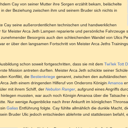
chdem Cay von seiner Mutter ihre Sorgen erzählt bekam, belächelte
ss in der Beziehung zwischen ihm und seinem Bruder sich nichts in
te Cay seine außerordentlichen technischen und handwerklichen
r für Meister Arca Jeth Lampen reparierte und persönliche Fahrzeuge s
 zunehmender Besorgnis auch den schleichenden Wandel von Ulics Per
 er über den langsamen Fortschritt von Meister Arca Jeths Trainingsm
usbildung schon soweit fortgeschritten, dass sie mit dem
Twi'lek
Tott 
erste Mission antreten durften. Meister Arca Jeth schickte seiner Schü
en Konflikt, die
Bestienkriege
genannt, zwischen den aufständischen
m Arca Jeth einem dringenden Hilferuf von Onderons Königin
Amanoa
en
üler mit ihrem Schiff, der
Nebulon Ranger
, aufgrund eines Angriffs dur
e hinlegen mussten, war auch noch Königin Amanoa über die Tatsache v
te. Nur wenige Augenblicke nach ihrer Ankunft im königlichen Thronsaal 
ssin
Galias
Entführung folgte. Cay fühlte allmählich die dunkle Macht, 
 sein Bruder Ulic jedoch entschieden ablehnte und stattdessen befahl, e