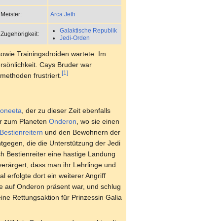
Arca Jeth
Meister:
Galaktische Republik
Zugehörigkeit:
Jedi-Orden
owie Trainingsdroiden wartete. Im
sönlichkeit. Cays Bruder war
[1]
ethoden frustriert.
Doneeta
, der zu dieser Zeit ebenfalls
ler zum Planeten
Onderon
, wo sie einen
Bestienreitern
und den Bewohnern der
tgegen, die die Unterstützung der Jedi
ch Bestienreiter eine hastige Landung
erärgert, dass man ihr Lehrlinge und
erfolgte dort ein weiterer Angriff
die auf Onderon präsent war, und schlug
ine Rettungsaktion für Prinzessin Galia