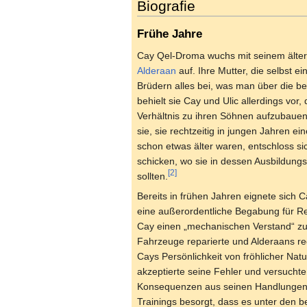
Biografie
Frühe Jahre
Cay Qel-Droma wuchs mit seinem älter
Alderaan
auf. Ihre Mutter, die selbst 
Brüdern alles bei, was man über die 
behielt sie Cay und Ulic allerdings vor
Verhältnis zu ihren Söhnen aufzubauen
sie, sie rechtzeitig in jungen Jahren e
schon etwas älter waren, entschloss si
schicken, wo sie in dessen Ausbildung
[2]
sollten.
Bereits in frühen Jahren eignete sich
eine außerordentliche Begabung für Rep
Cay einen „mechanischen Verstand“ zus
Fahrzeuge reparierte und Alderaans r
Cays Persönlichkeit von fröhlicher Natur
akzeptierte seine Fehler und versuchte
Konsequenzen aus seinen Handlungen n
Trainings besorgt, dass es unter den b