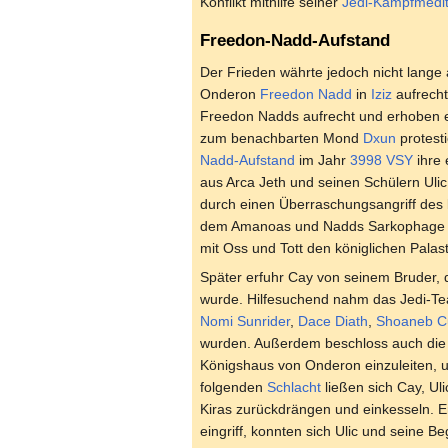
Konflikt mithilfe seiner
Jedi-Kampfmedit
Freedon-Nadd-Aufstand
Der Frieden währte jedoch nicht lange
Onderon
Freedon Nadd
in
Iziz
aufrecht
Freedon Nadds aufrecht und erhoben e
zum benachbarten Mond
Dxun
protest
Nadd-Aufstand
im Jahr
3998 VSY
ihre
aus Arca Jeth und seinen Schülern Uli
durch einen Überraschungsangriff des 
dem Amanoas und Nadds Sarkophage ent
mit Oss und Tott den königlichen Palas
Später erfuhr Cay von seinem Bruder, 
wurde. Hilfesuchend nahm das Jedi-T
Nomi Sunrider
,
Dace Diath
,
Shoaneb C
wurden. Außerdem beschloss auch di
Königshaus von Onderon einzuleiten, u
folgenden
Schlacht
ließen sich Cay, Ul
Kiras zurückdrängen und einkesseln. 
eingriff, konnten sich Ulic und seine 