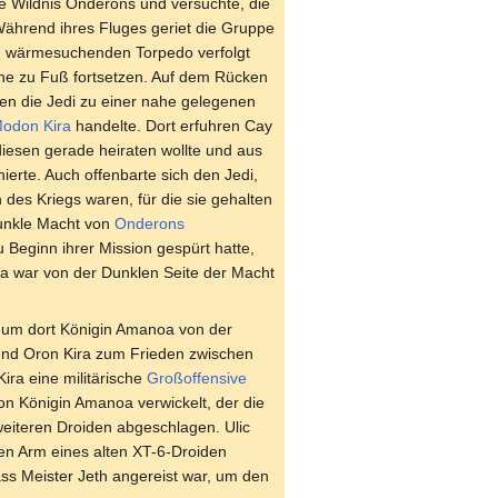
 Wildnis Onderons und versuchte, die
Während ihres Fluges geriet die Gruppe
em wärmesuchenden Torpedo verfolgt
che zu Fuß fortsetzen. Auf dem Rücken
ten die Jedi zu einer nahe gelegenen
odon Kira
handelte. Dort erfuhren Cay
diesen gerade heiraten wollte und aus
ierte. Auch offenbarte sich den Jedi,
n des Kriegs waren, für die sie gehalten
unkle Macht von
Onderons
Beginn ihrer Mission gespürt hatte,
 war von der Dunklen Seite der Macht
z, um dort Königin Amanoa von der
 und Oron Kira zum Frieden zwischen
ira eine militärische
Großoffensive
on Königin Amanoa verwickelt, der die
eiteren Droiden abgeschlagen. Ulic
en Arm eines alten XT-6-Droiden
ass Meister Jeth angereist war, um den