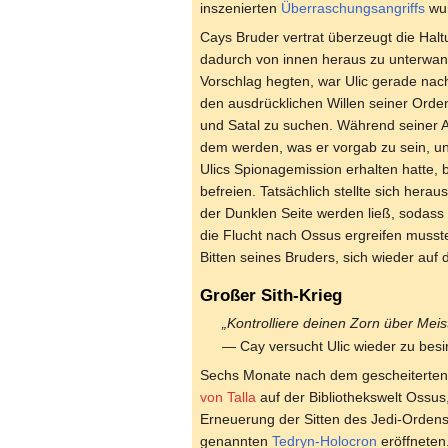
inszenierten
Überraschungsangriffs
wur
Cays Bruder vertrat überzeugt die Hal
dadurch von innen heraus zu unterwan
Vorschlag hegten, war Ulic gerade nac
den ausdrücklichen Willen seiner Orden
und Satal zu suchen. Während seiner A
dem werden, was er vorgab zu sein, un
Ulics Spionagemission erhalten hatte,
befreien. Tatsächlich stellte sich herau
der Dunklen Seite werden ließ, sodass 
die Flucht nach Ossus ergreifen musst
Bitten seines Bruders, sich wieder auf
Großer Sith-Krieg
„Kontrolliere deinen Zorn über Meis
— Cay versucht Ulic wieder zu bes
Sechs Monate nach dem gescheiterten 
von Talla
auf der Bibliothekswelt Ossus
Erneuerung der Sitten des Jedi-Ordens
genannten
Tedryn-Holocron
eröffneten