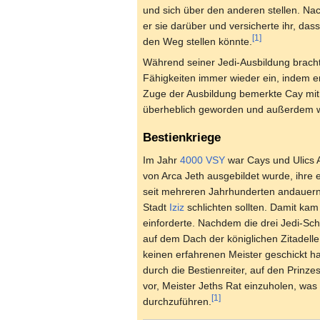
und sich über den anderen stellen. Na
er sie darüber und versicherte ihr, da
[1]
den Weg stellen könnte.
Während seiner Jedi-Ausbildung brach
Fähigkeiten immer wieder ein, indem e
Zuge der Ausbildung bemerkte Cay mit
überheblich geworden und außerdem war
Bestienkriege
Im Jahr
4000 VSY
war Cays und Ulics A
von Arca Jeth ausgebildet wurde, ihre 
seit mehreren Jahrhunderten andauernd
Stadt
Iziz
schlichten sollten. Damit ka
einforderte. Nachdem die drei Jedi-Sch
auf dem Dach der königlichen Zitadell
keinen erfahrenen Meister geschickt hat
durch die Bestienreiter, auf den Prinze
vor, Meister Jeths Rat einzuholen, was
[1]
durchzuführen.