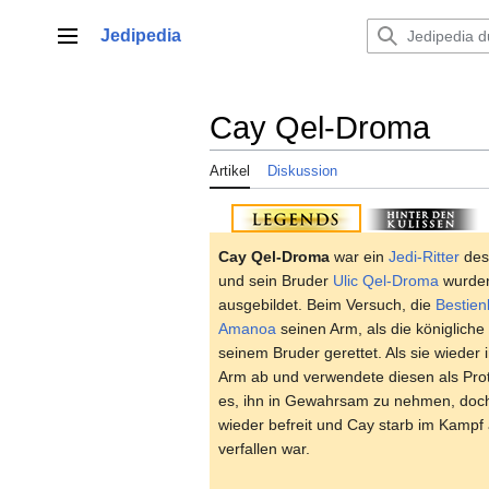
Zum
Inhalt
Jedipedia
Hauptmenü
springen
Cay Qel-Droma
Artikel
Diskussion
Cay Qel-Droma
war ein
Jedi-Ritter
de
und sein Bruder
Ulic Qel-Droma
wurde
ausgebildet. Beim Versuch, die
Bestien
Amanoa
seinen Arm, als die königlich
seinem Bruder gerettet. Als sie wieder
Arm ab und verwendete diesen als Prot
es, ihn in Gewahrsam zu nehmen, doc
wieder befreit und Cay starb im Kampf
verfallen war.