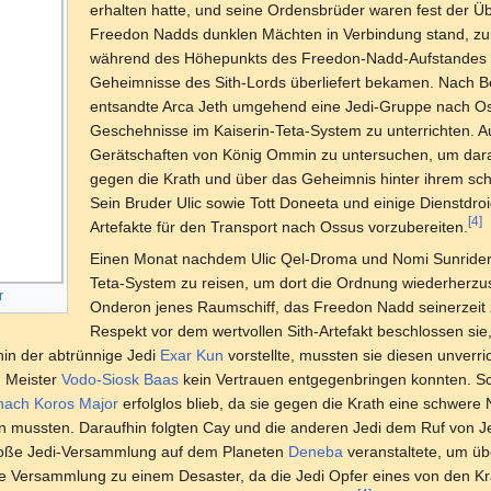
erhalten hatte, und seine Ordensbrüder waren fest der Ü
Freedon Nadds dunklen Mächten in Verbindung stand, zu
während des Höhepunkts des Freedon-Nadd-Aufstandes a
Geheimnisse des Sith-Lords überliefert bekamen. Nach B
entsandte Arca Jeth umgehend eine Jedi-Gruppe nach Oss
Geschehnisse im Kaiserin-Teta-System zu unterrichten. Au
Gerätschaften von König Ommin zu untersuchen, um dara
gegen die Krath und über das Geheimnis hinter ihrem s
Sein Bruder Ulic sowie Tott Doneeta und einige Dienstdroi
[4]
Artefakte für den Transport nach Ossus vorzubereiten.
Einen Monat nachdem Ulic Qel-Droma und Nomi Sunrider de
Teta-System zu reisen, um dort die Ordnung wiederherzus
r
Onderon jenes Raumschiff, das Freedon Nadd seinerzeit z
Respekt vor dem wertvollen Sith-Artefakt beschlossen sie,
hin der abtrünnige Jedi
Exar Kun
vorstellte, mussten sie diesen unverri
n Meister
Vodo-Siosk Baas
kein Vertrauen entgegenbringen konnten. Schl
nach Koros Major
erfolglos blieb, da sie gegen die Krath eine schwere 
en mussten. Daraufhin folgten Cay und die anderen Jedi dem Ruf von J
große Jedi-Versammlung auf dem Planeten
Deneba
veranstaltete, um üb
die Versammlung zu einem Desaster, da die Jedi Opfer eines von den K