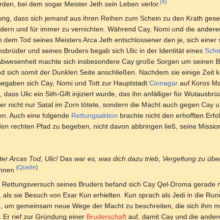
[4]
den, bei dem sogar Meister Jeth sein Leben verlor.
tung, dass sich jemand aus ihren Reihen zum Schein zu den Krath ges
dern und für immer zu vernichten. Während Cay, Nomi und die anderen
h dem Tod seines Meisters Arca Jeth entschlossener den je, sich einer
sbrüder und seines Bruders begab sich Ulic in der Identität eines
Schm
bwesenheit machte sich insbesondere Cay große Sorgen um seinen Brud
d sich somit der Dunklen Seite anschließen. Nachdem sie einige Zeit
 begaben sich Cay, Nomi und Tott zur Hauptstadt
Cinnagar
auf Koros Maj
s, dass Ulic ein Sith-Gift injiziert wurde, das ihn anfälliger für Wutaus
er nicht nur Satal im Zorn tötete, sondern die Macht auch gegen Cay u
en. Auch eine folgende
Rettungsaktion
brachte nicht den erhofften Erfolg
 den rechten Pfad zu begeben, nicht davon abbringen ließ, seine Missi
ter Arcas Tod, Ulic!
Das
war es, was dich dazu trieb, Vergeltung zu übe
(
Quelle
)
innen
Rettungsversuch seines Bruders befand sich Cay Qel-Droma gerade m
, als sie Besuch von Exar Kun erhielten. Kun sprach als Jedi in die R
, um gemeinsam neue Wege der Macht zu beschreiten, die sich ihm mit
. Er rief zur Gründung einer
Bruderschaft
auf, damit Cay und die ander