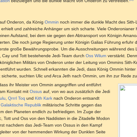
ation
beizulegen und die dunkle Macht von Onderon zu vertreiben.
 auf Onderon, da König
Ommin
noch immer die dunkle Macht des Sith-
 erhielt und zahlreiche Anhänger um sich scharte. Viele Onderonianer
inen Aufstand, bei dem sie gegen den Abtransport von Königin Aman
ierten. Die noch junge Regierung unter Königin Galias Führung erfuhr
 erste große Bewährungsprobe. Um die Ausschreitungen während des
c, Cay und Tott bestehende Jedi-Team durch
Oss Wilum
verstärkt. Denn
königlichen Militärs von Onderon unter der Leitung von Ommins Sith-K
führt wurden. Schnell erkannten die Jedi, dass König Ommin hinter 
t sicherte, suchten Ulic und Arca Jeth nach Ommin, um ihn zur Rede zu 
dass ihr Meister von Ommin angegriffen und entführt
eam Kontakt mit
Ossus
auf, von wo aus zusätzlich die Jedi
ulu
,
Qrrrl Toq
und
Kith Kark
nach Onderon entsandt
e
Galaktische Republik
militärische Schritte gegen das
m den Planeten endlich zu befriedigen. Im Zuge der
ic, Tott und Oss von den Naddisten in die Zitadelle Modon
Erst nachdem das Jedi-Team von Ossus in den Kampf
Begleiter von der hemmenden Wirkung der Dunklen Seite