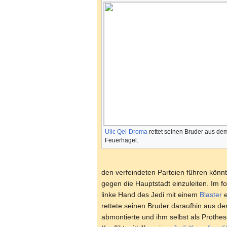
Ulic Qel-Droma
rettet seinen Bruder aus de
Feuerhagel.
den verfeindeten Parteien führen könnt
gegen die Hauptstadt einzuleiten. Im 
linke Hand des Jedi mit einem
Blaster
e
rettete seinen Bruder daraufhin aus d
abmontierte und ihm selbst als Prothes