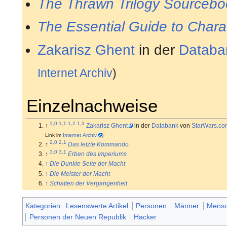
The Thrawn Trilogy Sourcebo
The Essential Guide to Chara
Zakarisz Ghent
in der
Databa
Internet Archiv
)
Einzelnachweise
1,0
1,1
1,2
1,3
↑
Zakarisz Ghent
in der
Databank
von
StarWars.co
Link im
Internet Archiv
)
2,0
2,1
↑
Das letzte Kommando
3,0
3,1
↑
Erben des Imperiums
↑
Die Dunkle Seite der Macht
↑
Die Meister der Macht
↑
Schatten der Vergangenheit
Kategorien
:
Lesenswerte Artikel
Personen
Männer
Mens
Personen der Neuen Republik
Hacker