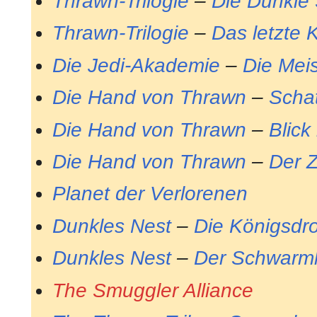
Thrawn-Trilogie
–
Die Dunkle 
Thrawn-Trilogie
–
Das letzte
Die Jedi-Akademie
–
Die Mei
Die Hand von Thrawn
–
Scha
Die Hand von Thrawn
–
Blick
Die Hand von Thrawn
–
Der Z
Planet der Verlorenen
Dunkles Nest
–
Die Königsdr
Dunkles Nest
–
Der Schwarmk
The Smuggler Alliance