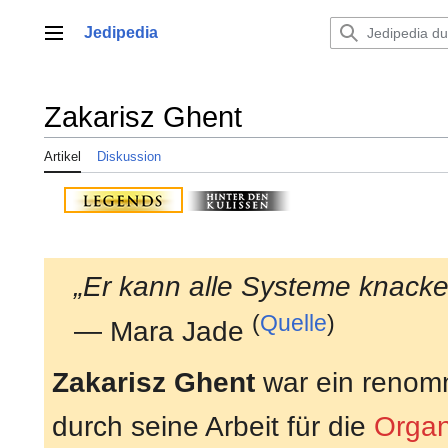
Zum
Inhalt
Jedipedia
Hauptmenü
springen
Zakarisz Ghent
Artikel
Diskussion
„Er kann alle Systeme knacke
(
Quelle
)
— Mara Jade
Zakarisz Ghent
war ein renom
durch seine Arbeit für die
Organ