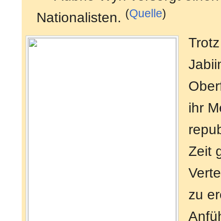
(
Quelle
)
Nationalisten.
Trotz
Jabii
Oberf
ihr M
repub
Zeit
Verte
zu er
Anfüh