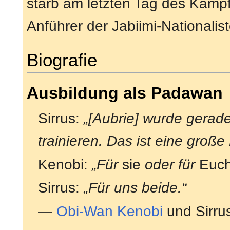
starb am letzten Tag des Kampf
Anführer der Jabiimi-Nationalis
Biografie
Ausbildung als Padawan
Sirrus:
„[Aubrie] wurde gerad
trainieren. Das ist eine große
Kenobi:
„Für
sie
oder für
Euc
Sirrus:
„Für uns beide.“
—
Obi-Wan Kenobi
und Sirru