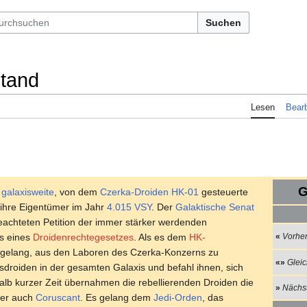
Suchen
stand
Lesen
Bearb
G
e
galaxisweite
, von dem
Czerka-Droiden
HK-01
gesteuerte
 ihre Eigentümer im Jahr
4.015 VSY
. Der
Galaktische Senat
lbeachteten Petition der immer stärker werdenden
s eines
Droidenrechtegesetzes
. Als es dem
HK-
«
Vorher
 gelang, aus den Laboren des Czerka-Konzerns zu
«»
Gleic
droiden in der gesamten Galaxis und befahl ihnen, sich
alb kurzer Zeit übernahmen die rebellierenden Droiden die
»
Nächs
ter auch
Coruscant
. Es gelang dem
Jedi-Orden
, das