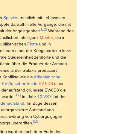
en
Spezies
rechtlich mit Lebewesen
ppte daraufhin alle Vorgänge, die mit
[12]
mit der Angelegenheit.
Während des
nstlichen Intelligenz
Mentor
, die in
publikanischen
Flotte
und in
ifteam einer der Kriegsparteien kurze
ale Steuereinheit zerstörte und die
erüchte über die Erbauer der Armada
jenseits der Galaxis produziert
 Konflikte wie die
Arkanianische
r
EV-Aufseherdroide
EV-8D3
einen
oidenaufstand gründete EV-8D3 die
[17]
 wurde.
Im Jahr
10 VSY
lud der
idenaufstand
. Im Zuge dessen
 unorganisierte Aufstand von
r Verschwörung von Cyborgs gegen
[10]
orgs übergriffen.
oiden wurden nach dem Ende des