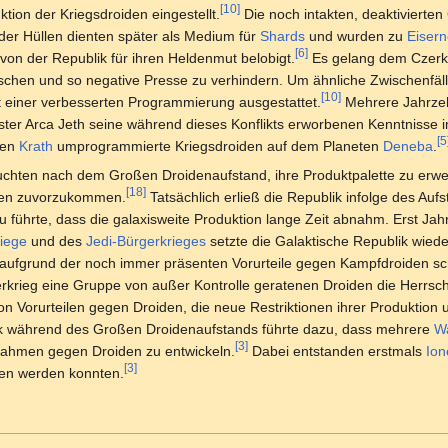
[10]
ktion der Kriegsdroiden eingestellt.
Die noch intakten, deaktivierte
er Hüllen dienten später als Medium für
Shards
und wurden zu
Eisern
[6]
on der Republik für ihren Heldenmut belobigt.
Es gelang dem Czerka
tuschen und so negative Presse zu verhindern. Um ähnliche Zwischenfäl
[10]
 einer verbesserten Programmierung ausgestattet.
Mehrere Jahrze
ster Arca Jeth seine während dieses Konflikts erworbenen Kenntnisse 
[5
den
Krath
umprogrammierte Kriegsdroiden auf dem Planeten
Deneba
.
chten nach dem Großen Droidenaufstand, ihre Produktpalette zu erwei
[18]
iden zuvorzukommen.
Tatsächlich erließ die Republik infolge des Au
u führte, dass die galaxisweite Produktion lange Zeit abnahm. Erst J
iege
und des
Jedi-Bürgerkrieges
setzte die Galaktische Republik wiede
 aufgrund der noch immer präsenten Vorurteile gegen Kampfdroiden sc
rkrieg eine Gruppe von außer Kontrolle geratenen Droiden die Herrsch
n Vorurteilen gegen Droiden, die neue Restriktionen ihrer Produktion 
lik während des Großen Droidenaufstands führte dazu, dass mehrere
Wa
[3]
ahmen gegen Droiden zu entwickeln.
Dabei entstanden erstmals
Ion
[3]
sen werden konnten.