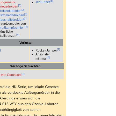
[4]
Jedi-Ritter
uggernaut-
[6]
riegsdroiden
[3]
rotokolldroiden
[3]
stromechdroiden
[3]
aushaltsdroiden
auptcomputer von
[4]
roßkampfschiffen
ünstliche
[4]
ntelligenzen
Verluste
[7]
]
Rocket-Jumper
Ansonsten
[2]
minimal
Wichtige Schlachten
[7]
t von Coruscant
uf die HK-Serie, um lokale Gesetze
 als verdeckte Auftragsmörder in die
Allerdings erwies sich die
 4.015 VSY aus den Czerka-Laboren
Unabhängigkeit von seinen
rte Protokolldroiden, Astromechdroiden