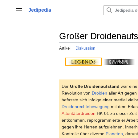
Zum
Inhalt
Jedipedia
Hauptmenü
springen
Großer Droidenauf
Artikel
Diskussion
Der
Große Droidenaufstand
war ein
Revolution von
Droiden
aller Art gegen
befasste sich infolge einer medial vie
Droidenrechtebewegung
mit dem Erlas
Attentäterdroiden
HK-01 zu dieser Zeit
entkommen, reprogrammierte er Arbeits
gegen ihre Herren aufzulehnen. Innerh
Kontrolle über diverse
Planeten
, darun