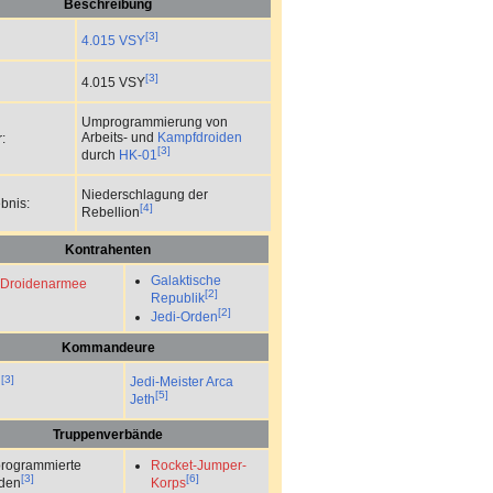
Beschreibung
[3]
4.015 VSY
[3]
4.015 VSY
Umprogrammierung von
Arbeits- und
Kampfdroiden
:
[3]
durch
HK-01
Niederschlagung der
bnis:
[4]
Rebellion
Kontrahenten
Galaktische
 Droidenarmee
[2]
Republik
[2]
Jedi-Orden
Kommandeure
[3]
Jedi-Meister
Arca
†
[5]
Jeth
Truppenverbände
rogrammierte
Rocket-Jumper-
[3]
[6]
den
Korps