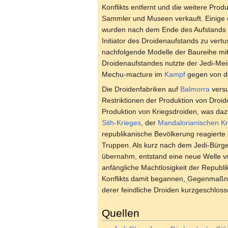
Konflikts entfernt und die weitere Produ
Sammler und Museen verkauft. Einige d
wurden nach dem Ende des Aufstands v
Initiator des Droidenaufstands zu ver
nachfolgende Modelle der Baureihe mit
Droidenaufstandes nutzte der Jedi-Mei
Mechu-macture im
Kampf
gegen von 
Die Droidenfabriken auf
Balmorra
versu
Restriktionen der Produktion von Dro
Produktion von Kriegsdroiden, was daz
Sith-Krieges
, der
Mandalorianischen Kr
republikanische Bevölkerung reagierte
Truppen. Als kurz nach dem Jedi-Bürge
übernahm, entstand eine neue Welle vo
anfängliche Machtlosigkeit der Repub
Konflikts damit begannen, Gegenmaßn
derer feindliche Droiden kurzgeschlos
Quellen