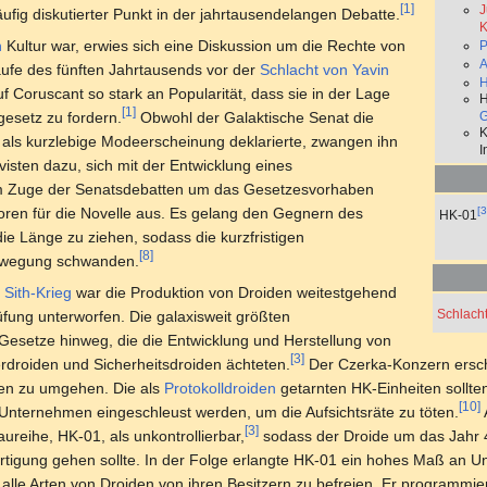
[1]
J
äufig diskutierter Punkt in der jahrtausendelangen Debatte.
K
n
Kultur war, erwies sich eine Diskussion um die Rechte von
P
A
aufe des fünften Jahrtausends vor der
Schlacht von Yavin
H
Coruscant so stark an Popularität, dass sie in der Lage
H
[1]
G
esetz zu fordern.
Obwohl der Galaktische Senat die
K
als kurzlebige Modeerscheinung deklarierte, zwangen ihn
I
visten dazu, sich mit der Entwicklung eines
Im Zuge der Senatsdebatten um das Gesetzesvorhaben
[3
oren für die Novelle aus. Es gelang den Gegnern des
HK-01
die Länge zu ziehen, sodass die kurzfristigen
[8]
bewegung schwanden.
Sith-Krieg
war die Produktion von Droiden weitestgehend
Schlach
üfung unterworfen. Die galaxisweit größten
Gesetze hinweg, die die Entwicklung und Herstellung von
[3]
rdroiden und Sicherheitsdroiden ächteten.
Der Czerka-Konzern ersch
den zu umgehen. Die als
Protokolldroiden
getarnten HK-Einheiten sollten
[10]
Unternehmen eingeschleust werden, um die Aufsichtsräte zu töten.
[3]
reihe, HK-01, als unkontrollierbar,
sodass der Droide um das Jahr
fertigung gehen sollte. In der Folge erlangte HK-01 ein hohes Maß an 
alle Arten von Droiden von ihren Besitzern zu befreien. Er programmie