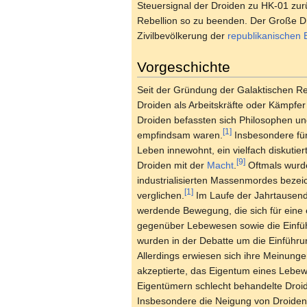
Steuersignal der Droiden zu HK-01 zu
Rebellion so zu beenden. Der Große Dr
Zivilbevölkerung der
republikanischen 
Vorgeschichte
Seit der Gründung der Galaktischen Re
Droiden als Arbeitskräfte oder Kämpfer
Droiden befassten sich Philosophen und
[1]
empfindsam waren.
Insbesondere für
Leben innewohnt, ein vielfach diskutier
[9]
Droiden mit der
Macht
.
Oftmals wurde
industrialisierten Massenmordes bezei
[1]
verglichen.
Im Laufe der Jahrtausende
werdende Bewegung, die sich für eine
gegenüber Lebewesen sowie die Einfüh
wurden in der Debatte um die Einführu
Allerdings erwiesen sich ihre Meinunge
akzeptierte, das Eigentum eines Lebew
Eigentümern schlecht behandelte Dro
Insbesondere die Neigung von Droiden,