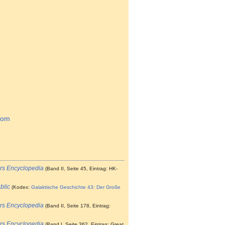
com
rs Encyclopedia
(Band II, Seite 45, Eintrag: HK-
blic
(Kodex:
Galaktische Geschichte 43: Der Große
rs Encyclopedia
(Band II, Seite 178, Eintrag:
rs Encyclopedia
(Band I, Seite 362, Eintrag: Great