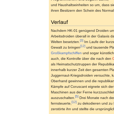
und Haushaltseinheiten so um, dass si
ihren Besitzern den Schein des Norma
Verlauf
Nachdem HK-01 genügend Droiden umpr
Arbeitsdroiden überall in der Galaxis
[3]
Welten besetzten.
Im Laufe der kurz
[12]
Gewalt zu bringen
und tausende Pla
Großkampfschiffen
und sogar künstlich
auch, die Kontrolle über die nach den
als Heimatschutztruppen der Republika
innerhalb kurzer Zeit den gesamten Pl
Juggernaut-Kriegsdroiden versuchte,
Oberhand gewinnen und die republikan
Kämpfe auf Coruscant eignete sich de
Maschinen aus der Ferne kurzzuschlie
[5]
auszuschalten.
Drei Monate nach dem
[12]
fernsteuerte,
zu dekodieren und zu H
zerstörte ihn und stellte die ursprüng