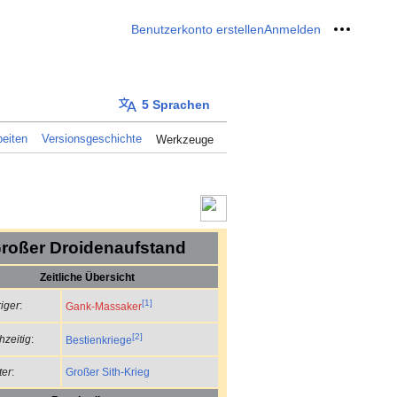
Benutzerkonto erstellen
Anmelden
Meine W
5 Sprachen
eiten
Versionsgeschichte
Werkzeuge
roßer Droidenaufstand
Zeitliche Übersicht
[1]
iger
:
Gank-Massaker
[2]
hzeitig
:
Bestienkriege
Großer Sith-Krieg
ter
: