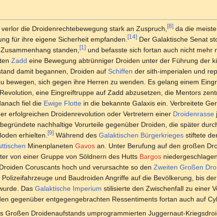
[8]
 verlor die Droidenrechtebewegung stark an Zuspruch,
da die meist
[14]
ung für ihre eigene Sicherheit empfanden.
Der Galaktische Senat sto
[1]
in Zusammenhang standen,
und befasste sich fortan auch nicht mehr 
eten
Zadd
eine Bewegung abtrünniger Droiden unter der Führung der kü
tand damit begannen, Droiden auf
Schiffen
der sith-imperialen und re
zu bewegen, sich gegen ihre Herren zu wenden. Es gelang einem Eingre
evolution, eine Eingreiftruppe auf Zadd abzusetzen, die Mentors zentr
anach fiel die
Ewige Flotte
in die bekannte Galaxis ein. Verbreitete G
er erfolgreichen Droidenrevolution oder Vertretern einer
Droidenrasse
gründete nachhaltige Vorurteile gegenüber Droiden, die später durch
[9]
oden erhielten.
Während des
Galaktischen Bürgerkrieges
stiftete de
uttischen
Minenplaneten
Gavos
an. Unter Berufung auf den großen Dr
äter von einer Gruppe von Söldnern des Hutts
Bargos
niedergeschlagen
n Droiden Coruscants hoch und verursachte so den
Zweiten Großen Dro
Polizeifahrzeuge und Baudroiden Angriffe auf die Bevölkerung, bis der
 wurde. Das
Galaktische Imperium
stilisierte den Zwischenfall zu eine
den gegenüber entgegengebrachten Ressentiments fortan auch auf Cyb
 des Großen Droidenaufstands umprogrammierten Juggernaut-Kriegsdr