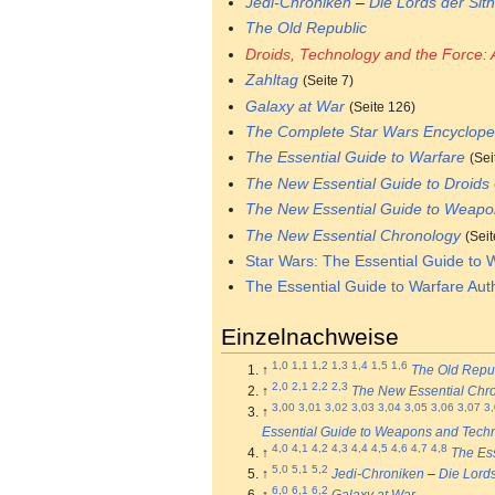
Jedi-Chroniken
–
Die Lords der Sit
The Old Republic
Droids, Technology and the Force:
Zahltag
(Seite 7)
Galaxy at War
(Seite 126)
The Complete Star Wars Encyclope
The Essential Guide to Warfare
(Sei
The New Essential Guide to Droids
The New Essential Guide to Weapo
The New Essential Chronology
(Seit
Star Wars: The Essential Guide to W
The Essential Guide to Warfare Auth
Einzelnachweise
1,0
1,1
1,2
1,3
1,4
1,5
1,6
↑
The Old Repu
2,0
2,1
2,2
2,3
↑
The New Essential Chr
3,00
3,01
3,02
3,03
3,04
3,05
3,06
3,07
3
↑
Essential Guide to Weapons and Tech
4,0
4,1
4,2
4,3
4,4
4,5
4,6
4,7
4,8
↑
The Ess
5,0
5,1
5,2
↑
Jedi-Chroniken
–
Die Lords
6,0
6,1
6,2
↑
Galaxy at War