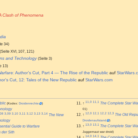
h
 A Clash of Phenomena
dia
te 34)
(Seite XVI, 107, 121)
ns and Technology
(Seite 3)
e 13)
arfare: Author's Cut, Part 4 — The Rise of the Republic
auf
StarWars.
or's Cut, 12: Tales of the New Republic
auf
StarWars.com
11,0
11,1
blic
↑
The Complete Star Wa
(Kodex:
Droidenrechte
)
onology
01)
12,0
12,1
12,2
12,3
,08
3,09
3,10
3,11
3,12
3,13
3,14
↑
The Old Repu
The New
nology
Droidenaufstand
)
13,0
13,1
↑
The Complete Star Wa
ential Guide to Warfare
Juggernaut war droid)
 der Sith
14,0
14,1
↑
The Complete Star Wa