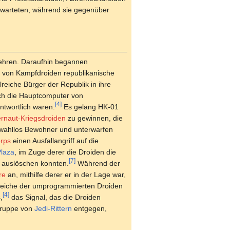
r warteten, während sie gegenüber
ehren. Daraufhin begannen
n von Kampfdroiden republikanische
reiche Bürger der Republik in ihre
ch die Hauptcomputer von
[4]
ntwortlich waren.
Es gelang HK-01
rnaut-Kriegsdroiden
zu gewinnen, die
e wahllos Bewohner und unterwarfen
rps
einen Ausfallangriff auf die
laza
, im Zuge derer die Droiden die
[7]
 auslöschen konnten.
Während der
re
an, mithilfe derer er in der Lage war,
hlreiche der umprogrammierten Droiden
[4]
,
das Signal, das die Droiden
 Gruppe von
Jedi-Rittern
entgegen,