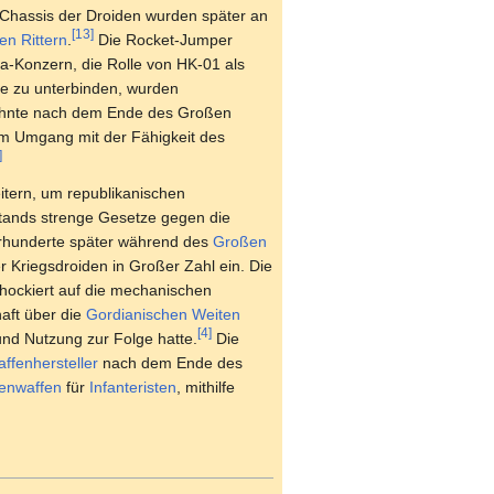
n Chassis der Droiden wurden später an
[13]
en Rittern
.
Die Rocket-Jumper
-Konzern, die Rolle von HK-01 als
le zu unterbinden, wurden
hnte nach dem Ende des Großen
im Umgang mit der Fähigkeit des
]
tern, um republikanischen
fstands strenge Gesetze gegen die
ahrhunderte später während des
Großen
r Kriegsdroiden in Großer Zahl ein. Die
hockiert auf die mechanischen
aft über die
Gordianischen Weiten
[4]
und Nutzung zur Folge hatte.
Die
ffenhersteller
nach dem Ende des
enwaffen
für
Infanteristen
, mithilfe