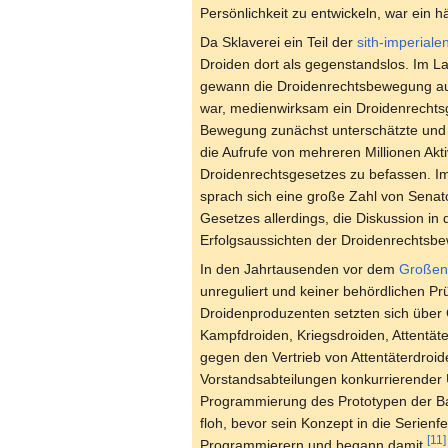
Persönlichkeit zu entwickeln, war ein h
Da Sklaverei ein Teil der
sith-imperiale
Droiden dort als gegenstandslos. Im L
gewann die Droidenrechtsbewegung auf 
war, medienwirksam ein Droidenrechtsg
Bewegung zunächst unterschätzte und 
die Aufrufe von mehreren Millionen Akti
Droidenrechtsgesetzes zu befassen. 
sprach sich eine große Zahl von Senat
Gesetzes allerdings, die Diskussion in 
Erfolgsaussichten der Droidenrechts
In den Jahrtausenden vor dem
Großen 
unreguliert und keiner behördlichen Pr
Droidenproduzenten setzten sich über 
Kampfdroiden, Kriegsdroiden, Attentäte
gegen den Vertrieb von Attentäterdroi
Vorstandsabteilungen konkurrierender 
Programmierung des Prototypen der Bau
floh, bevor sein Konzept in die Serien
[11]
Programmierern und begann damit,