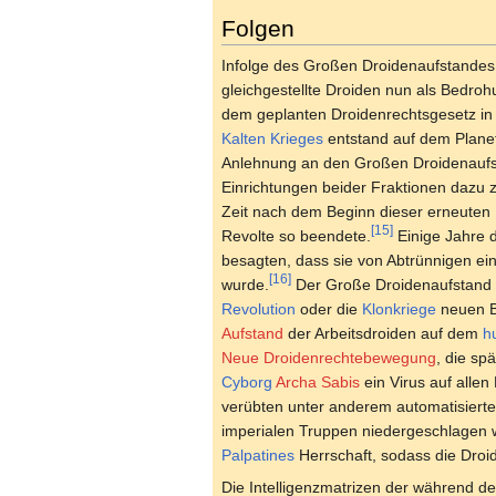
Folgen
Infolge des Großen Droidenaufstandes
gleichgestellte Droiden nun als Bedroh
dem geplanten Droidenrechtsgesetz 
Kalten Krieges
entstand auf dem Plan
Anlehnung an den Großen Droidenaufs
Einrichtungen beider Fraktionen dazu 
Zeit nach dem Beginn dieser erneuten R
[15]
Revolte so beendete.
Einige Jahre d
besagten, dass sie von Abtrünnigen ein
[16]
wurde.
Der Große Droidenaufstand be
Revolution
oder die
Klonkriege
neuen B
Aufstand
der Arbeitsdroiden auf dem
h
Neue Droidenrechtebewegung
, die sp
Cyborg
Archa Sabis
ein Virus auf alle
verübten unter anderem automatisierte 
imperialen Truppen niedergeschlagen
Palpatines
Herrschaft, sodass die Droi
Die Intelligenzmatrizen der während