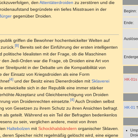
rückzuverfolgen, den
Attentäterdroiden
zu zerstören und die
oidenaufstand begründete ein tiefes Misstrauen in der
Beginn:
Bürger
gegenüber Droiden.
Ende:
Auslöser
publik griffen die Bewohner hochentwickelter Welten auf
[8]
 zurück.
Bereits seit der Einführung der ersten intelligenten
 politische Idealisten mit der Frage, ob die Maschinen
Enderge
 den Jedi-Orden war die Frage, ob Droiden eine Art von
ter Streitpunkt in der Debatte um die Kompatibilität von
 der Einsatz von Kriegsdroiden als eine Form
HK-01s
[4]
chnet
und der Besitz eines Dienerdroiden mit
Sklaverei
 entwickelte sich in der Republik eine immer stärker
 erhöhte Akzeptanz und Gleichberechtigung von Droiden
[4]
rung von Droidenrechten einsetzte.
Auch Droiden selbst
HK-01
ng von Gesetzen zu ihrem Schutz zu ihren Ansichten befragt.
n als geteilt. Während es ein Teil der Befragten bedenkenlos
esens zu sein, verglichen andere, meist von ihren
iden
Haltebolzen
mit
Schockhalsbändern
organischer Sklaven.
Ump
 deren Speicher nicht regelmäßig gelöscht wird, eine eigene
Droi