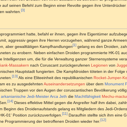
e auf seinen Befehl zum Beginn einer Revolte gegen ihre Unterdrücke
[3]
len wahrten.
ogrammiert hatte, befahl er ihnen, gegen ihre Eigentümer aufzubeg
 damit, aggressiv gegen ihre Herren vorzugehen, während ganze Armee
[1]
en, aber gewalttätigen Kampfhandlungen
gelang es den Droiden, zahl
neten zu erobern. Neben einfachen Droiden programmierte HK-01 au
e Intelligenzen um, die für die Verwaltung ganzer Sternensysteme vera
Gank-Massakern
nach Coruscant zurückgerufenen
Legionen
von
Jugge
nischen Hauptstadt fungierten. Die Kampfdroiden töteten in der Folg
[13]
aneten.
Als eine Eliteeinheit des republikanischen
Rocket-Jumper-Ko
 kam es zu ausgedehnten
Auseinandersetzungen
über dem
Monument P
ischen Truppen vor den Augen der coruscantischen Bevölkerung völlig
r
arkanianische
Jedi-Meister
Arca Jeth
die
Machtfähigkeit
Mechu-mactu
[14]
ßen.
Dieses effektive Mittel gegen die Angreifer half ihm dabei, za
 Beginn des Droidenaufstands gelang es Mitgliedern des Jedi-Ordens
[11]
K-01' Position zurückzuverfolgen.
Daraufhin stellte sich ihm eine
[12]
liche Programmierung der betroffenen Droiden wieder her.