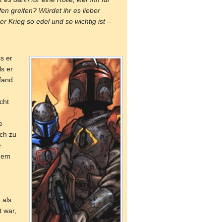
en greifen? Würdet ihr es lieber
Krieg so edel und so wichtig ist –
s er
s er
fand
cht
e
ch zu
e
 dem
 als
t war,