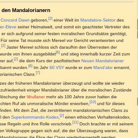
r den Mandalorianern
[2]
Concord Dawn
geboren,
einer Welt im
Mandalore-Sektor
des
er-Eleve
seiner Heimatwelt, und somit ein geachteter Vertreter des
 er sich aufgrund seiner festen moralischen Grundsätze genötigt,
 Für seine Tat musste sich Mereel vor Gericht verantworten und
[2]
.
Jaster Mereel schloss sich daraufhin den Überresten der
[6]
wurde von ihnen ausgebildet
und stieg innerhalb kurzer Zeit zum
[2]
er auf,
die dem Kurs der pazifistischen
Neuen Mandalorianer
[8]
rbannt wurden.
Im Jahr
60 VSY
wurde er zum
Mand'alor
ernannt,
[7]
orianischen Clans.
zes der früheren Mandalorianer überzeugt und wollte sie wieder
nzufriedenheit einiger Mandalorianer über die moralischen Zustände
slöschung der
Ithullaner
mehr als 100 Jahre zuvor hatten die
[10]
echten Ruf als unmoralische Mörder erworben,
und für dieses
inden. Mit dem Ziel, die zerstrittenen mandalorianischen Clans zu
[2]
el den
Superkommando-Kodex
,
einen ethischen Verhaltenskodex,
[11]
se Regeln und ihre Rolle vorschrieb.
Doch brachte er mit seinem
chen Volksgruppe gegen sich auf, die der Überzeugung waren, dass
andalorianer die Ehre der Clans wiederhergestellt werden