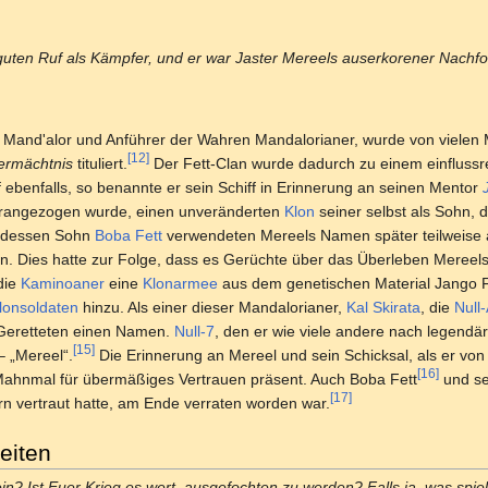
ch guten Ruf als Kämpfer, und er war Jaster Mereels auserkorener Nachf
s Mand'alor und Anführer der Wahren Mandalorianer, wurde von vielen
[12]
ermächtnis
tituliert.
Der Fett-Clan wurde dadurch zu einem einflussr
 ebenfalls, so benannte er sein Schiff in Erinnerung an seinen Mentor
erangezogen wurde, einen unveränderten
Klon
seiner selbst als Sohn, d
 dessen Sohn
Boba Fett
verwendeten Mereels Namen später teilweise
n. Dies hatte zur Folge, dass es Gerüchte über das Überleben Mereel
die
Kaminoaner
eine
Klonarmee
aus dem genetischen Material Jango Fe
lonsoldaten
hinzu. Als einer dieser Mandalorianer,
Kal Skirata
, die
Null
 Geretteten einen Namen.
Null-7
, den er wie viele andere nach legendä
[15]
 „Mereel“.
Die Erinnerung an Mereel und sein Schicksal, als er vo
[16]
 Mahnmal für übermäßiges Vertrauen präsent. Auch Boba Fett
und se
[17]
n vertraut hatte, am Ende verraten worden war.
eiten
in? Ist Euer Krieg es wert, ausgefochten zu werden? Falls ja, was spielt