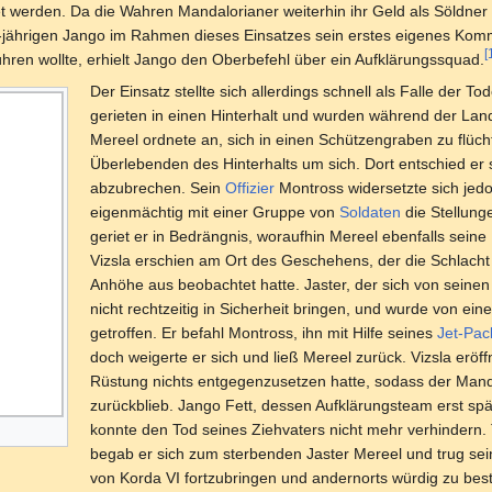
et werden. Da die Wahren Mandalorianer weiterhin ihr Geld als Söldn
4-jährigen Jango im Rahmen dieses Einsatzes sein erstes eigenes Ko
[
ühren wollte, erhielt Jango den Oberbefehl über ein Aufklärungssquad.
Der Einsatz stellte sich allerdings schnell als Falle der 
gerieten in einen Hinterhalt und wurden während der La
Mereel ordnete an, sich in einen Schützengraben zu flüch
Überlebenden des Hinterhalts um sich. Dort entschied er s
abzubrechen. Sein
Offizier
Montross widersetzte sich jed
eigenmächtig mit einer Gruppe von
Soldaten
die Stellung
geriet er in Bedrängnis, woraufhin Mereel ebenfalls seine 
Vizsla erschien am Ort des Geschehens, der die Schlach
Anhöhe aus beobachtet hatte. Jaster, der sich von seinen 
nicht rechtzeitig in Sicherheit bringen, und wurde von e
getroffen. Er befahl Montross, ihn mit Hilfe seines
Jet-Pac
doch weigerte er sich und ließ Mereel zurück. Vizsla erö
Rüstung nichts entgegenzusetzen hatte, sodass der Mand
zurückblieb. Jango Fett, dessen Aufklärungsteam erst spä
konnte den Tod seines Ziehvaters nicht mehr verhindern.
begab er sich zum sterbenden Jaster Mereel und trug se
von Korda VI fortzubringen und andernorts würdig zu best