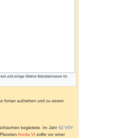
reel und einige Wahre Mandalorianer im
go fortan aufziehen und zu einem
Schlachten begleitete. Im Jahr
52 VSY
m Planeten
Korda VI
sollte vor einer