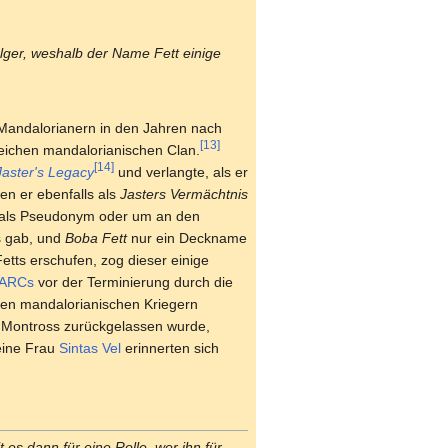
olger, weshalb der Name Fett einige
 Mandalorianern in den Jahren nach
[13]
eichen mandalorianischen Clan.
[14]
Jaster's Legacy
und verlangte, als er
en er ebenfalls als
Jasters Vermächtnis
 als Pseudonym oder um an den
s gab, und
Boba Fett
nur ein Deckname
tts erschufen, zog dieser einige
-ARCs
vor der Terminierung durch die
ren mandalorianischen Kriegern
n Montross zurückgelassen wurde,
ine Frau
Sintas Vel
erinnerten sich
 es dann für eine Rolle, wer ihn für