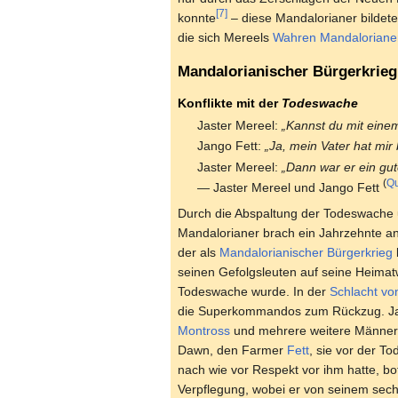
[7]
konnte
– diese Mandalorianer bildet
die sich Mereels
Wahren Mandaloriane
Mandalorianischer Bürgerkrieg
Konflikte mit der
Todeswache
Jaster Mereel:
„Kannst du mit eine
Jango Fett:
„Ja, mein Vater hat mir
Jaster Mereel:
„Dann war er ein gu
(
Qu
— Jaster Mereel und Jango Fett
Durch die Abspaltung der Todeswache
Mandalorianer brach ein Jahrzehnte a
der als
Mandalorianischer Bürgerkrieg
seinen Gefolgsleuten auf seine Heimat
Todeswache wurde. In der
Schlacht v
die Superkommandos zum Rückzug. Jast
Montross
und mehrere weitere Männer 
Dawn, den Farmer
Fett
, sie vor der T
nach wie vor Respekt vor ihm hatte, bo
Verpflegung, wobei er von seinem sec