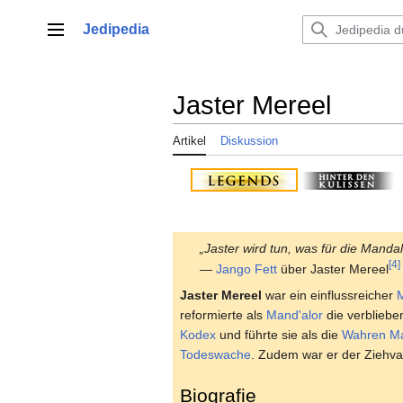
Zum
Inhalt
Jedipedia
Hauptmenü
springen
Jaster Mereel
Artikel
Diskussion
„Jaster wird tun, was für die Mandal
[4]
—
Jango Fett
über Jaster Mereel
Jaster Mereel
war ein einflussreicher
reformierte als
Mand'alor
die verbliebe
Kodex
und führte sie als die
Wahren Ma
Todeswache
. Zudem war er der Ziehv
Biografie