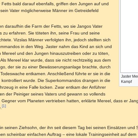
 Fetts bald darauf ebenfalls, griffen den Jungen auf und
sein Vater möglicherweise Männer im Getreidefeld
 daraufhin die Farm der Fetts, wo sie Jangos Vater
s zu erfahren. Sie töteten ihn, seine Frau und seine
htete. Vizslas Männer verfolgten ihn, jedoch stellten sich
ommandos in den Weg. Jaster nahm das Kind an sich und
 Um Mereel und den Jungen hinauszutreiben oder zu töten,
. Als Mereel klar wurde, dass sie nicht rechtzeitig aus dem
go, der sie zu einer Bewässerungsanlage brachte, durch
 Todeswache entkamen. Anschließend führte er sie in die
Jaster Me
 kontrolliert wurde. Die Superkommandos drangen in die
Kampf
hrzeug in eine Falle locken. Zwar entkam der Anführer
en der Peiniger seines Vaters und gewann so vollends
Gegner vom Planeten vertrieben hatten, erklärte Mereel, dass er Jan
[1]
.
in seinen Ziehsohn, der ihn seit diesem Tag bei seinen Einsätzen und 
en scheinbar einfachen Auftrag – eine lokale Trainingseinheit auf de