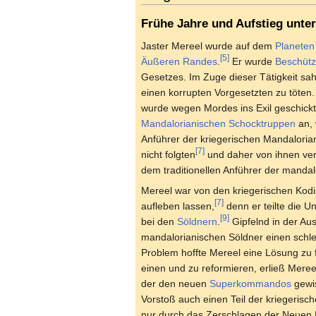
Frühe Jahre und Aufstieg unte
Jaster Mereel wurde auf dem
Planeten
[5]
Äußeren Randes
.
Er wurde
Beschütz
Gesetzes. Im Zuge dieser Tätigkeit sah
einen korrupten Vorgesetzten zu töten.
wurde wegen Mordes ins Exil geschickt
Mandalorianischen Schocktruppen
an, 
Anführer der kriegerischen Mandalorian
[7]
nicht folgten
und daher von ihnen ve
dem traditionellen Anführer der mandal
Mereel war von den kriegerischen Kodi
[7]
aufleben lassen,
denn er teilte die U
[9]
bei den
Söldnern
.
Gipfelnd in der Au
mandalorianischen Söldner einen schl
Problem hoffte Mereel eine Lösung zu f
einen und zu reformieren, erließ Mere
der den neuen
Superkommandos
gewis
Vorstoß auch einen Teil der kriegeris
nur durch das Zerschlagen der Neuen M