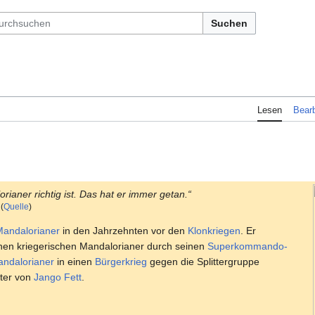
Suchen
Lesen
Bearb
orianer richtig ist. Das hat er immer getan.“
(
Quelle
)
Mandalorianer
in den Jahrzehnten vor den
Klonkriegen
. Er
nen kriegerischen Mandalorianer durch seinen
Superkommando-
ndalorianer
in einen
Bürgerkrieg
gegen die Splittergruppe
ater von
Jango Fett
.