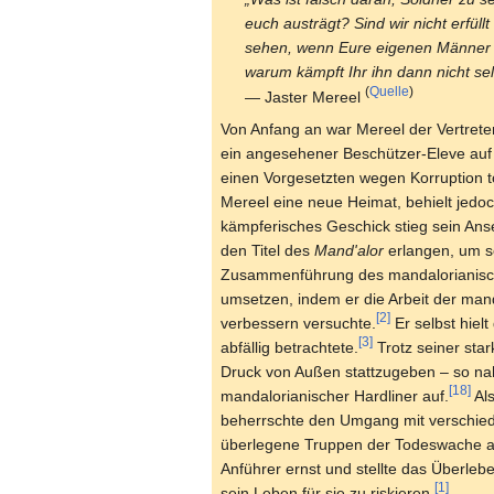
euch austrägt? Sind wir nicht erfül
sehen, wenn Eure eigenen Männer u
warum kämpft Ihr ihn dann nicht sel
(
Quelle
)
— Jaster Mereel
Von Anfang an war Mereel der Vertreter
ein angesehener Beschützer-Eleve auf 
einen Vorgesetzten wegen Korruption t
Mereel eine neue Heimat, behielt jedoc
kämpferisches Geschick stieg sein Anse
den Titel des
Mand'alor
erlangen, um s
Zusammenführung des mandalorianischen
umsetzen, indem er die Arbeit der man
[2]
verbessern versuchte.
Er selbst hiel
[3]
abfällig betrachtete.
Trotz seiner sta
Druck von Außen stattzugeben – so nah
[18]
mandalorianischer Hardliner auf.
Als
beherrschte den Umgang mit verschi
überlegene Truppen der Todeswache au
Anführer ernst und stellte das Überlebe
[1]
sein Leben für sie zu riskieren.