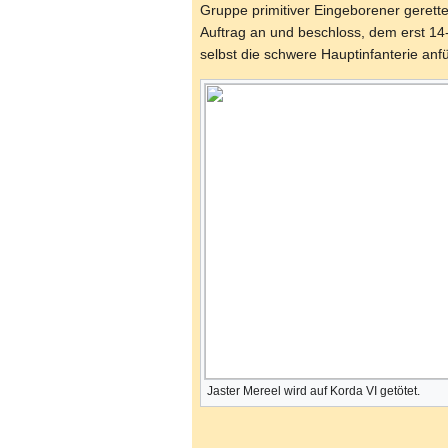
Gruppe primitiver Eingeborener gerett
Auftrag an und beschloss, dem erst 1
selbst die schwere Hauptinfanterie anf
Jaster Mereel wird auf Korda VI getötet.