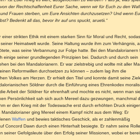
lt von der Rechtschaffenheit Eurer Sache, wenn wir für Euch zu den Waff
nd Frauen sterben, um Eure Ansichten durchzusetzen? Und wenn Euer 
bst? Bedenkt all das, bevor ihr auf uns spuckt,
aruetii
.“
 einer strikten Ethik mit einem starken Sinn für Moral und Recht, sodas
seiner Heimatwelt wurde. Seine Haltung wurde ihm zum Verhängnis, al
ötete, was seine Verbannung zur Folge hatte. Bei den Mandalorianern 
h einige seiner grundlegenden Prinzipien bei. Dadurch und durch sein
hen bei den Mandalorianern. Er war zielstrebig und wollte mit aller Ma
einen Reformwillen durchsetzen zu können – zudem lag ihm die
 Volkes am Herzen. Er erhielt den Titel und konnte damit seine Ziel
dalorianischen Söldner durch die Einführung eines Ehrenkodex moralis
t die Arbeit der Söldner für ehrenhaft und mochte es nicht, wenn man si
rken Persönlichkeit sah sich auch Mereel dazu gezwungen, manchmal
m er den Krieg mit der Todeswache erst durch erhöhten Druck einiger
 Mandalorianer ging Mereel einem Kampf nicht aus dem Weg: Er
edenen
Waffen
und bewies taktisches Geschick, als er zahlenmäßig
f Concord Dawn durch einen Hinterhalt besiegte. Er nahm seine Rolle
n seiner Gefolgsleute über den Erfolg seiner Missionen, wobei er berei