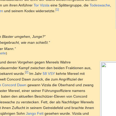
en um ihren Anführer
Tor Vizsla
eine Splittergruppe, die
Todeswache
,
[1]
rn
und seinem Kodex widersetzte.
m Blaster umgehen, Junge?“
 beigebracht, wie man schießt.“
ter Mann.“
elle
)
 und deren Vorgehen gegen Mereels Wahre
ndauernder Kampf zwischen den beiden Fraktionen aus,
[2]
bekannt wurde.
Im Jahr
58 VSY
kehrte Mereel mit
welt Concord Dawn zurück, die zum Angriffsziel der
on Concord Dawn
gewann Vizsla die Oberhand und zwang
er Mereel, einer seiner Führungsoffiziere namens
baten den aktuellen Beschützer-Eleven von Concord
odeswache zu verstecken. Fett, der als Nachfolger Mereels
t ihnen Zuflucht in seinem Getreidefeld und brachte ihnen
hsjährigen Sohn
Jango Fett
gesehen wurde. Vizsla und