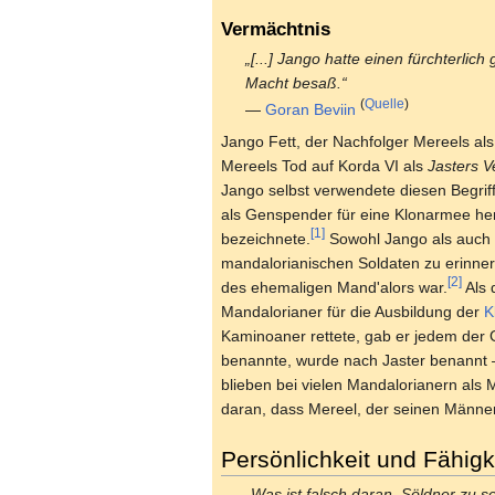
Vermächtnis
„[...] Jango hatte einen fürchterli
Macht besaß.“
(
Quelle
)
—
Goran Beviin
Jango Fett, der Nachfolger Mereels al
Mereels Tod auf Korda VI als
Jasters V
Jango selbst verwendete diesen Begriff
als Genspender für eine Klonarmee h
[1]
bezeichnete.
Sowohl Jango als auch
mandalorianischen Soldaten zu erinner
[2]
des ehemaligen Mand'alors war.
Als 
Mandalorianer für die Ausbildung der
K
Kaminoaner rettete, gab er jedem der
benannte, wurde nach Jaster benannt –
blieben bei vielen Mandalorianern als
daran, dass Mereel, der seinen Männer
Persönlichkeit und Fähigk
„Was ist falsch daran, Söldner zu se