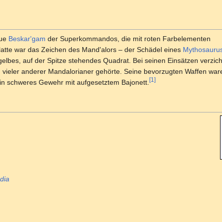
aue
Beskar'gam
der Superkommandos, die mit roten Farbelementen
platte war das Zeichen des Mand'alors – der Schädel eines
Mythosauru
 gelbes, auf der Spitze stehendes Quadrat. Bei seinen Einsätzen verzich
ng vieler anderer Mandalorianer gehörte. Seine bevorzugten Waffen wa
[1]
in schweres Gewehr mit aufgesetztem Bajonett.
dia