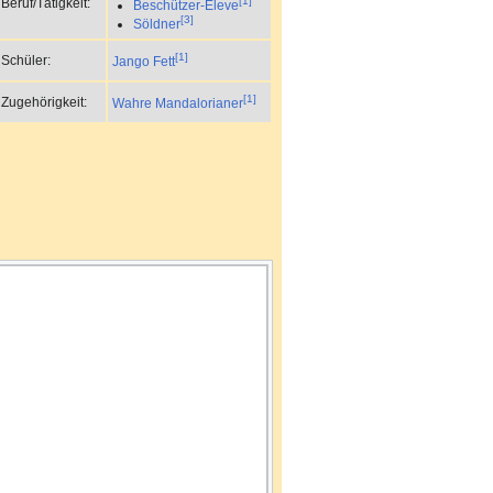
[1]
Beruf/Tätigkeit:
Beschützer-Eleve
[3]
Söldner
[1]
Schüler:
Jango Fett
[1]
Zugehörigkeit:
Wahre Mandalorianer