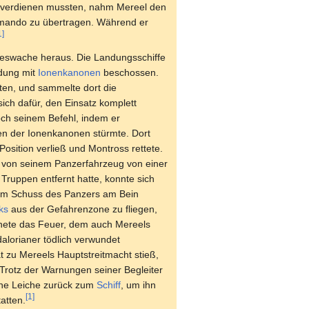
er verdienen mussten, nahm Mereel den
mmando zu übertragen. Während er
1]
Todeswache heraus. Die Landungsschiffe
ndung mit
Ionenkanonen
beschossen.
ten, und sammelte dort die
ich dafür, den Einsatz komplett
och seinem Befehl, indem er
en der Ionenkanonen stürmte. Dort
Position verließ und Montross rettete.
t von seinem Panzerfahrzeug von einer
Truppen entfernt hatte, konnte sich
inem Schuss des Panzers am Bein
ks
aus der Gefahrenzone zu fliegen,
ffnete das Feuer, dem auch Mereels
alorianer tödlich verwundet
t zu Mereels Hauptstreitmacht stieß,
 Trotz der Warnungen seiner Begleiter
ine Leiche zurück zum
Schiff
, um ihn
[1]
atten.