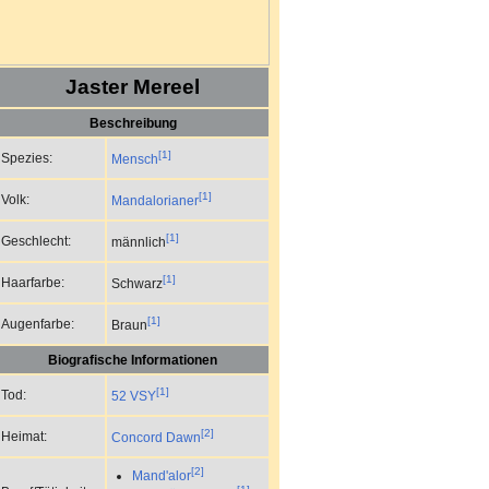
Jaster Mereel
Beschreibung
[1]
Spezies:
Mensch
[1]
Volk:
Mandalorianer
[1]
Geschlecht:
männlich
[1]
Haarfarbe:
Schwarz
[1]
Augenfarbe:
Braun
Biografische Informationen
[1]
Tod:
52 VSY
[2]
Heimat:
Concord Dawn
[2]
Mand'alor