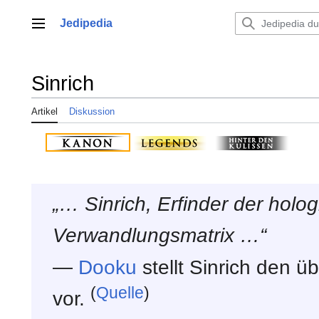
Zum
Inhalt
Jedipedia
Hauptmenü
springen
Sinrich
Artikel
Diskussion
„… Sinrich, Erfinder der holo
Verwandlungsmatrix …“
—
Dooku
stellt Sinrich den ü
(
Quelle
)
vor.