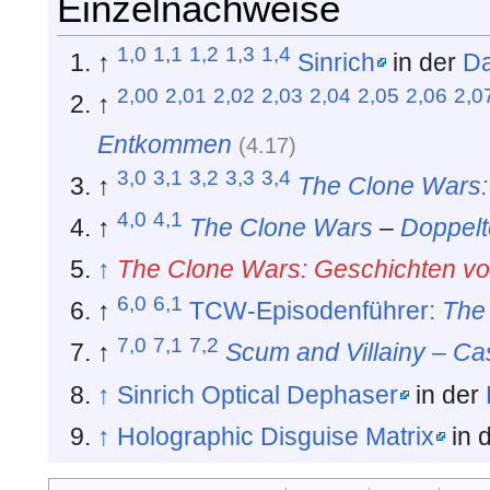
Einzelnachweise
1,0
1,1
1,2
1,3
1,4
↑
Sinrich
in der
D
2,00
2,01
2,02
2,03
2,04
2,05
2,06
2,0
↑
Entkommen
(
4.17
)
3,0
3,1
3,2
3,3
3,4
↑
The Clone Wars: 
4,0
4,1
↑
The Clone Wars
–
Doppelt
↑
The Clone Wars: Geschichten von
6,0
6,1
↑
TCW-Episodenführer:
The
7,0
7,1
7,2
↑
Scum and Villainy – Ca
↑
Sinrich Optical Dephaser
in der
↑
Holographic Disguise Matrix
in 