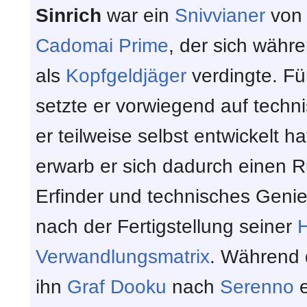
Sinrich
war ein
Snivvianer
von
Cadomai Prime
, der sich währ
als
Kopfgeldjäger
verdingte. Für
setzte er vorwiegend auf techn
er teilweise selbst entwickelt h
erwarb er sich dadurch einen Ru
Erfinder und technisches Geni
nach der Fertigstellung seiner
H
Verwandlungsmatrix
. Während 
ihn
Graf
Dooku
nach
Serenno
e