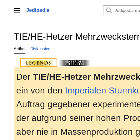
Zum
Inhalt
Jedipedia
Hauptmenü
springen
TIE/HE-Hetzer Mehrzweckster
Artikel
Diskussion
Der
TIE/HE-Hetzer Mehrzweck
ein von den
Imperialen Sturm
Auftrag gegebener experimente
der aufgrund seiner hohen Pro
aber nie in Massenproduktion g