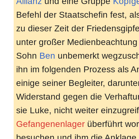
Allianz
und eine Gruppe
Kopfge
Befehl der Staatschefin fest, a
zu dieser Zeit der Friedensgipfe
unter großer Medienbeachtung 
Sohn
Ben
unbemerkt wegzuschi
ihn im folgenden Prozess als An
einige seiner Begleiter, darunt
Widerstand gegen die Verhaftu
sie Luke, nicht weiter einzugre
Gefangenenlager
überführt wor
besuchen und ihm die Anklage 