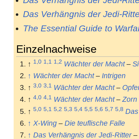
Das Verhängnis der Jedi-Ritte
Das Verhängnis der Jedi-Ritte
The Essential Guide to Warfa
Einzelnachweise
1,0
1,1
1,2
↑
Wächter der Macht
–
S
↑
Wächter der Macht
–
Intrigen
3,0
3,1
↑
Wächter der Macht
–
Opfe
4,0
4,1
↑
Wächter der Macht
–
Zorn
5,0
5,1
5,2
5,3
5,4
5,5
5,6
5,7
5,8
↑
Das 
↑
X-Wing
–
Die teuflische Falle
↑
Das Verhängnis der Jedi-Ritter