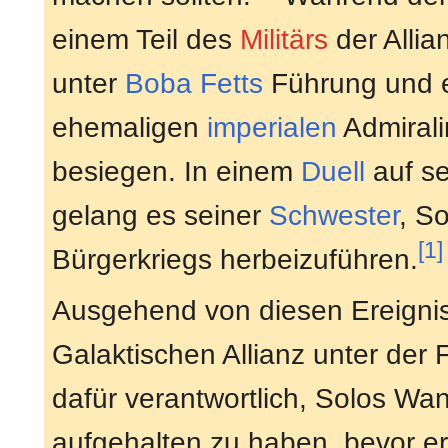
einem Teil des
Militärs
der Allia
unter
Boba Fetts
Führung und e
ehemaligen
imperialen
Admirali
besiegen. In einem
Duell
auf se
gelang es seiner
Schwester
, S
[1]
Bürgerkriegs herbeizuführen.
Ausgehend von diesen Ereignis
Galaktischen Allianz unter der
dafür verantwortlich, Solos Wa
aufgehalten zu haben, bevor e