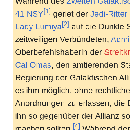
Während des
Zweiten Galaktis
[1]
41 NSY
geriet der
Jedi-Ritter
[2]
Lady
Lumiya
auf die Dunkle 
zeitweiligen Verbündeten,
Admir
Oberbefehlshaberin der
Streitk
Cal Omas
, den amtierenden St
Regierung der Galaktischen All
es ihm möglich, ohne rechtlic
Anordnungen zu erlassen, die 
ihn so gegenüber der Allianz s
[4]
machen sollten.
Während de