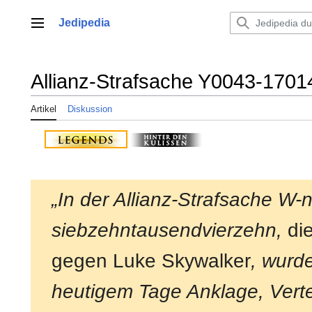
Zum
Inhalt
Jedipedia
Hauptmenü
springen
Allianz-Strafsache Y0043-1701
Artikel
Diskussion
„In der Allianz-Strafsache W-nu
siebzehntausendvierzehn,
di
gegen Luke Skywalker
, wurd
heutigem Tage Anklage, Vertei