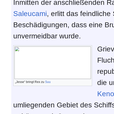
Inmitten der anschließenden R
Saleucami
, erlitt das feindlic
Beschädigungen, dass eine Br
unvermeidbar wurde.
Griev
Fluch
repub
die u
„Jesse“ bringt Rex zu
Suu
Keno
umliegenden Gebiet des Schiff