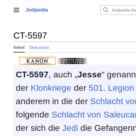
Zum
Inhalt
Jedipedia
Hauptmenü
springen
CT-5597
Artikel
Diskussion
CT-5597
, auch „
Jesse
“ genannt
der
Klonkriege
der
501. Legion
anderem in die der
Schlacht v
folgende
Schlacht von Saleuca
der sich die
Jedi
die Gefangen