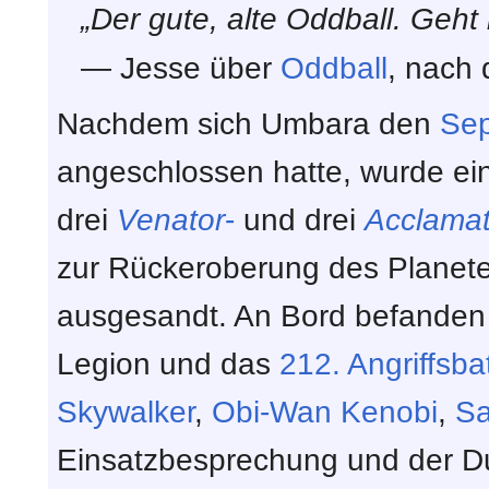
„Der gute, alte Oddball. Geht 
— Jesse über
Oddball
, nach 
Nachdem sich Umbara den
Sep
angeschlossen hatte, wurde e
drei
Venator
-
und drei
Acclamat
zur Rückeroberung des Planet
ausgesandt. An Bord befanden 
Legion und das
212. Angriffsbat
Skywalker
,
Obi-Wan Kenobi
,
Sa
Einsatzbesprechung und der D