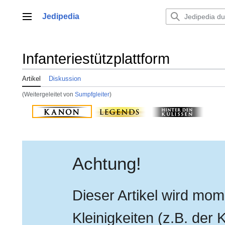
Zum
Inhalt
Jedipedia
Hauptmenü
springen
Infanteriestützplattform
Artikel
Diskussion
(Weitergeleitet von
Sumpfgleiter
)
Achtung!
Dieser Artikel wird mo
Kleinigkeiten (z.B. der