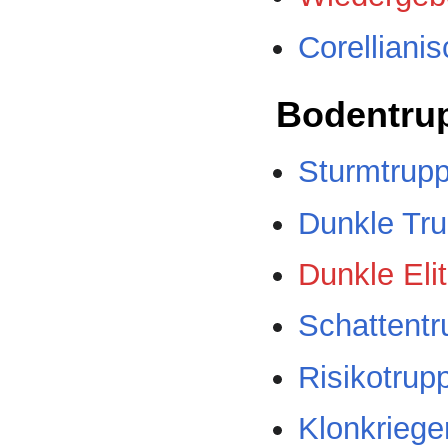
Corelliani
Bodentru
Sturmtrup
Dunkle Tr
Dunkle Eli
Schattent
Risikotrup
Klonkriege