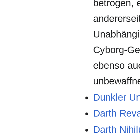
betrogen, 
anderersei
Unabhängi
Cyborg-Gest
ebenso auc
unbewaffn
Dunkler Un
Darth Rev
Darth Nihi