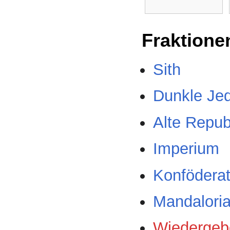
Fraktione
Sith
Dunkle Jed
Alte Repub
Imperium
Konfödera
Mandalori
Wiedergeb