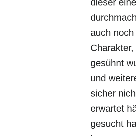
dieser ei
durchmach
auch noch 
Charakter,
gesühnt wu
und weiter
sicher nic
erwartet h
gesucht ha