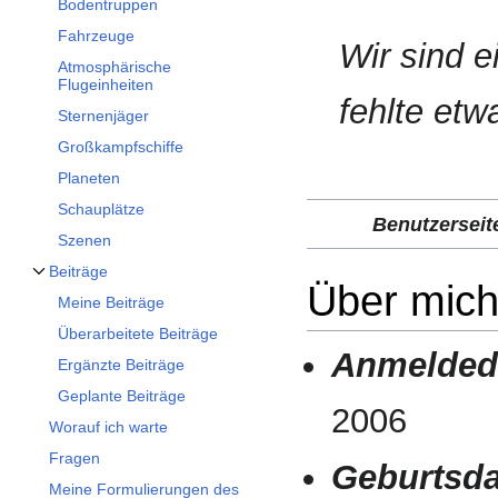
Bodentruppen
Fahrzeuge
Wir sind 
Atmosphärische
Flugeinheiten
fehlte etw
Sternenjäger
Großkampfschiffe
Planeten
Schauplätze
Benutzerseit
Szenen
Beiträge
Unterabschnitt Beiträge umschalten
Über mic
Meine Beiträge
Überarbeitete Beiträge
Anmelded
Ergänzte Beiträge
Geplante Beiträge
2006
Worauf ich warte
Fragen
Geburtsd
Meine Formulierungen des