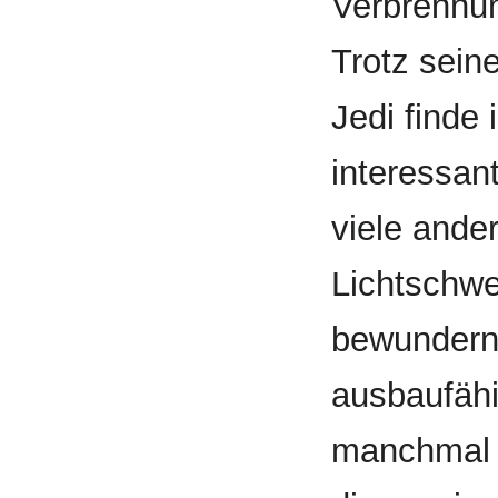
Verbrennu
Trotz sein
Jedi finde
interessan
viele ande
Lichtschwe
bewunderns
ausbaufähi
manchmal 