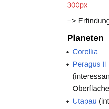
300px
=> Erfindun
Planeten
Corellia
Peragus II
(interessa
Oberfläche
Utapau
(in