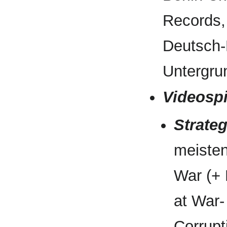
Records,
Deutsch
Untergru
Videospi
Strateg
meisten
War (+
at War-
Corrupt