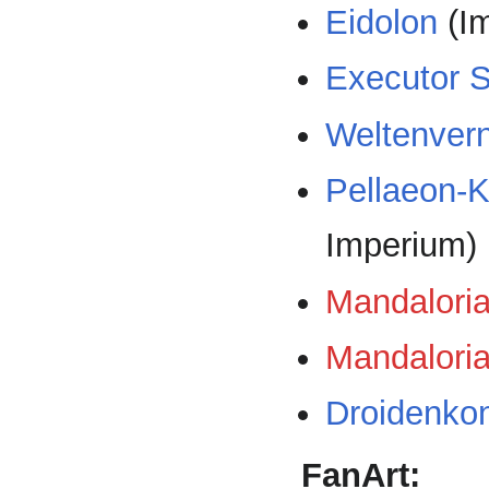
Eidolon
(I
Executor S
Weltenvern
Pellaeon-K
Imperium)
Mandaloria
Mandalori
Droidenkont
FanArt: