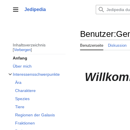
Zum
Inhalt
Jedipedia
Hauptmenü
springen
Benutzer
:
Gen
Inhaltsverzeichnis
Benutzerseite
Diskussion
Verbergen
Anfang
Über mich
Willkom
Interessensschwerpunkte
Unterabschnitt Interessensschwerpunkte umschalten
Ära
Charaktere
Spezies
Tiere
Regionen der Galaxis
Fraktionen