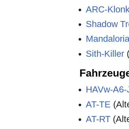
ARC-Klonk
Shadow Tr
Mandalori
Sith-Killer
(
Fahrzeug
HAVw-A6-J
AT-TE
(Alt
AT-RT
(Alt