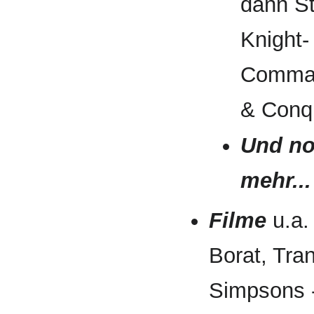
dann St
Knight-
Comma
& Conq
Und no
mehr...
Filme
u.a.
Borat, Tra
Simpsons -