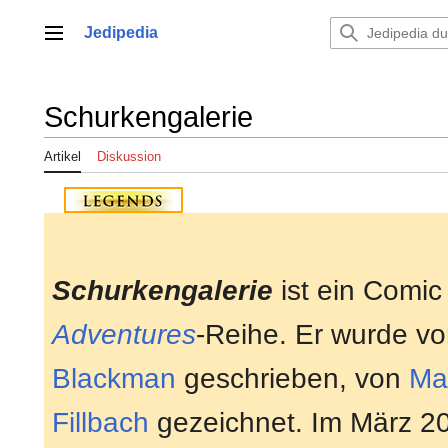
Zum
Inhalt
Jedipedia
Hauptmenü
springen
Schurkengalerie
Artikel
Diskussion
Schurkengalerie
ist ein Comic
Adventures
-Reihe. Er wurde v
Blackman
geschrieben, von
Ma
Fillbach
gezeichnet. Im März 2