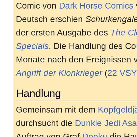
Comic von
Dark Horse Comics
v
Deutsch erschien
Schurkengale
der ersten Ausgabe des
The C
Specials
. Die Handlung des Com
Monate nach den Ereignissen
Angriff der Klonkrieger
(
22 VSY
Handlung
Gemeinsam mit dem
Kopfgeldj
durchsucht die
Dunkle Jedi
Asa
Auftrag von Graf
Dooku
die Ra