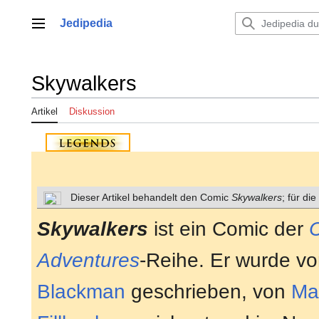
Zum
Inhalt
Jedipedia
Hauptmenü
springen
Skywalkers
Artikel
Diskussion
Dieser Artikel behandelt den Comic
Skywalkers
; für di
Skywalkers
ist ein Comic der
Adventures
-Reihe. Er wurde v
Blackman
geschrieben, von
Ma