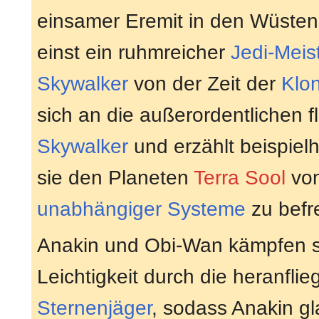
einsamer Eremit in den Wüste
einst ein ruhmreicher
Jedi-Meis
Skywalker
von der Zeit der
Klo
sich an die außerordentlichen f
Skywalker
und erzählt beispiel
sie den Planeten
Terra Sool
vom
unabhängiger Systeme
zu befr
Anakin und Obi-Wan kämpfen si
Leichtigkeit durch die heranfl
Sternenjäger
, sodass Anakin g