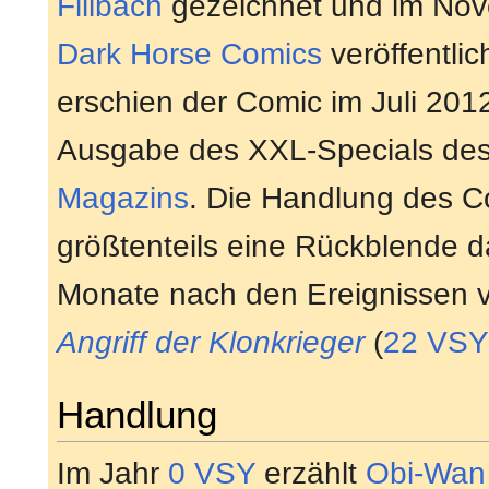
Fillbach
gezeichnet und im No
Dark Horse Comics
veröffentlic
erschien der Comic im Juli 201
Ausgabe des XXL-Specials de
Magazins
. Die Handlung des C
größtenteils eine Rückblende dar
Monate nach den Ereignissen
Angriff der Klonkrieger
(
22 VSY
Handlung
Im Jahr
0 VSY
erzählt
Obi-Wan