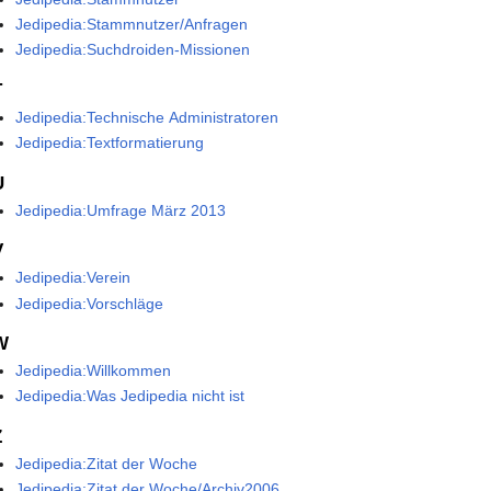
Jedipedia:Stammnutzer/Anfragen
Jedipedia:Suchdroiden-Missionen
T
Jedipedia:Technische Administratoren
Jedipedia:Textformatierung
U
Jedipedia:Umfrage März 2013
V
Jedipedia:Verein
Jedipedia:Vorschläge
W
Jedipedia:Willkommen
Jedipedia:Was Jedipedia nicht ist
Z
Jedipedia:Zitat der Woche
Jedipedia:Zitat der Woche/Archiv2006