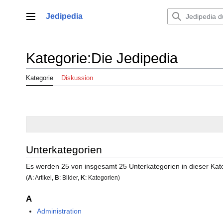
Zum
Inhalt
Jedipedia
Hauptmenü
springen
Kategorie
:
Die Jedipedia
Kategorie
Diskussion
Unterkategorien
Es werden 25 von insgesamt 25 Unterkategorien in dieser Kat
(
A
: Artikel,
B
: Bilder,
K
: Kategorien)
A
Administration