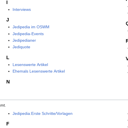
I
Interviews
J
Jedipedia im OSWM
Jedipedia-Events
Jedipedianer
Jediquote
L
Lesenswerte Artikel
Ehemals Lesenswerte Artikel
N
amt.
Jedipedia:Erste Schritte/Vorlagen
F