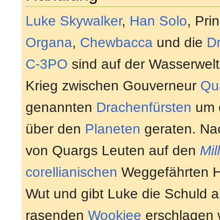
Luke Skywalker
,
Han Solo
, Pri
Organa
,
Chewbacca
und die
D
C-3PO
sind auf der Wasserwel
Krieg zwischen Gouverneur
Qu
genannten
Drachenfürsten
um d
über den
Planeten
geraten. Nac
von Quargs Leuten auf den
Mil
corellianischen
Weggefährten Han
Wut und gibt Luke die Schuld 
rasenden
Wookiee
erschlagen w