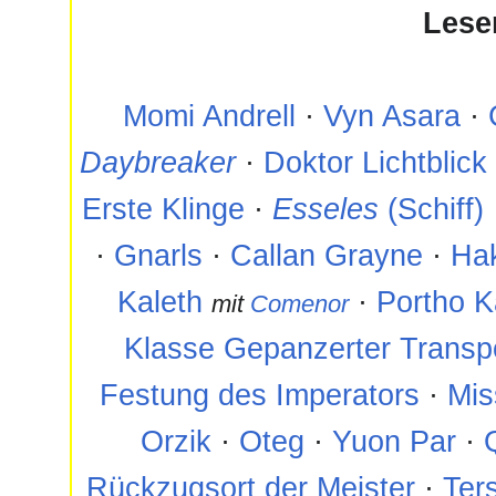
Lese
Momi Andrell
·
Vyn Asara
·
Daybreaker
·
Doktor Lichtblick
Erste Klinge
·
Esseles
(Schiff)
·
Gnarls
·
Callan Grayne
·
Ha
Kaleth
·
Portho K
mit
Comenor
Klasse Gepanzerter Transp
Festung des Imperators
·
Mis
Orzik
·
Oteg
·
Yuon Par
·
Rückzugsort der Meister
·
Ter