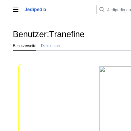
Zum
Inhalt
Jedipedia
Hauptmenü
springen
Benutzer
:
Tranefine
Benutzerseite
Diskussion