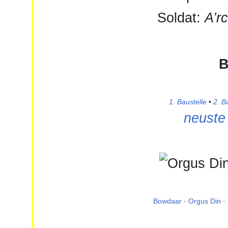
Soldat:
A’r
B
1. Baustelle
•
2. B
neuste 
Bowdaar
·
Orgus Din
·