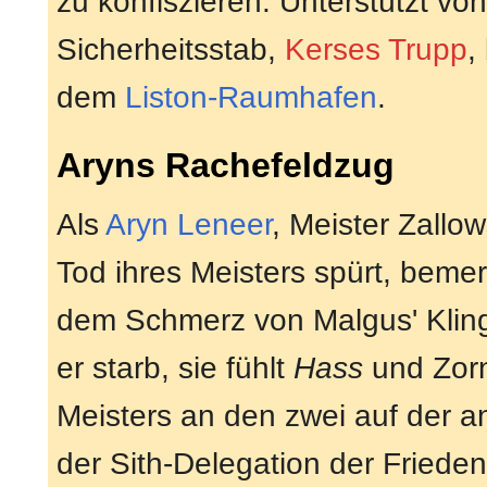
zu konfiszieren. Unterstützt v
Sicherheitsstab,
Kerses Trupp
,
dem
Liston-Raumhafen
.
Aryns Rachefeldzug
Als
Aryn Leneer
, Meister Zallo
Tod ihres Meisters spürt, beme
dem Schmerz von Malgus' Kling
er starb, sie fühlt
Hass
und Zorn
Meisters an den zwei auf der a
der Sith-Delegation der Friede