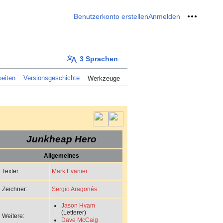
Benutzerkonto erstellen
Anmelden
Meine W
3 Sprachen
eiten
Versionsgeschichte
Werkzeuge
Junkheap Hero
Allgemeines
Mark Evanier
Texter:
Sergio Aragonés
Zeichner:
Jason Hvam
(Letterer)
Weitere:
Dave McCaig