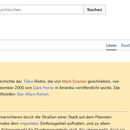
Suchen
Lesen
Bearb
schichte der
Tales
-Reihe, die von
Mark Evanier
geschrieben, von
ezember 2000 von
Dark Horse
in Amerika veröffentlicht wurde. Die
fiziellen
Star-Wars
-Kanon
.
marschieren durch die Straßen einer Stadt auf dem Planeten
ch nahe dem
imperialen
Einflussgebiet aufhalten, und zu allem
n Schwarzmarkt für Droidenersatzteile statt. Sie ahnen nicht, dass sie