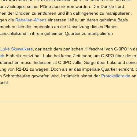
um Zielobjekt seiner Pläne auserkoren wurden. Der Dunkle Lord
einen der Droiden zu entführen und ihn dahingehend zu manipulieren,
egen die
Rebellen-Allianz
einsetzen ließe, um deren geheime Basis
 machen sich die Imperialen an die Umsetzung dieses Planes,
 anschließend in ihrem geheimen Quartier zu manipulieren
n
Luke Skywalkers
, der nach dem panischen Hilfeschrei von C-3PO in da
ch
-Einheit ersetzt hat. Luke hat keine Zeit mehr, um C-3PO über die er
ufbrechen muss. Indessen ist C-3PO voller Sorge über Luke und sein
ttung von R2-D2 zu wagen. Doch als er das imperiale Quartier erreicht
nen Schrotthaufen geworfen wird. Irrtümlich nimmt der
Protokolldroide
an,
ucht.