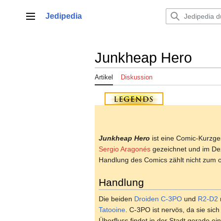
Zum
Inhalt
Jedipedia
Hauptmenü
springen
Junkheap Hero
Artikel
Diskussion
Junkheap Hero
ist eine Comic-Kurzge
Sergio Aragonés
gezeichnet und im D
Handlung des Comics zählt nicht zum of
Handlung
Die beiden
Droiden
C-3PO
und
R2-D2
Tatooine
. C-3PO ist nervös, da sie si
Überfluss findet in der Stadt gerade ei