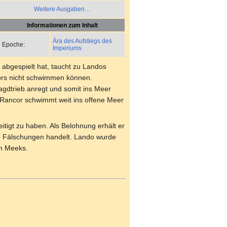
Weitere Ausgaben…
Informationen zum Inhalt
Ära des Aufstiegs des
Epoche:
Imperiums
abgespielt hat, taucht zu Landos
cors nicht schwimmen können.
agdtrieb anregt und somit ins Meer
r Rancor schwimmt weit ins offene Meer
tigt zu haben. Als Belohnung erhält er
ose Fälschungen handelt. Lando wurde
en Meeks.