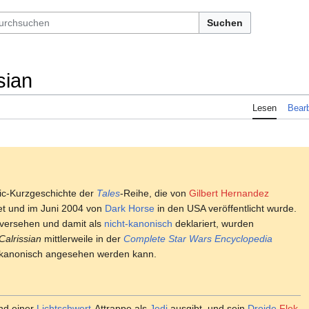
Suchen
sian
Lesen
Bearb
ic-Kurzgeschichte der
Tales
-Reihe, die von
Gilbert Hernandez
et und im Juni 2004 von
Dark Horse
in den USA veröffentlicht wurde.
versehen und damit als
nicht-kanonisch
deklariert, wurden
alrissian
mittlerweile in der
Complete Star Wars Encyclopedia
 kanonisch angesehen werden kann.
und einer
Lichtschwert
-Attrappe als
Jedi
ausgibt, und sein
Droide
Flek