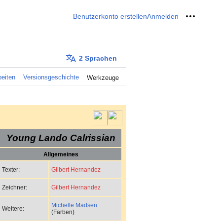
Benutzerkonto erstellen
Anmelden
Meine W
2 Sprachen
eiten
Versionsgeschichte
Werkzeuge
Young Lando Calrissian
Allgemeines
Gilbert Hernandez
Texter:
Gilbert Hernandez
Zeichner:
Michelle Madsen
Weitere:
(Farben)