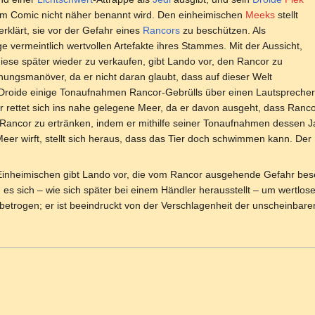
 im Comic nicht näher benannt wird. Den einheimischen
Meeks
stellt
 erklärt, sie vor der Gefahr eines
Rancors
zu beschützen. Als
 vermeintlich wertvollen Artefakte ihres Stammes. Mit der Aussicht,
diese später wieder zu verkaufen, gibt Lando vor, den Rancor zu
schungsmanöver, da er nicht daran glaubt, dass auf dieser Welt
Droide einige Tonaufnahmen Rancor-Gebrülls über einen Lautsprecher 
r rettet sich ins nahe gelegene Meer, da er davon ausgeht, dass Ran
n Rancor zu ertränken, indem er mithilfe seiner Tonaufnahmen dessen J
Meer wirft, stellt sich heraus, dass das Tier doch schwimmen kann. De
Einheimischen gibt Lando vor, die vom Rancor ausgehende Gefahr besei
 es sich – wie sich später bei einem Händler herausstellt – um wertl
 betrogen; er ist beeindruckt von der Verschlagenheit der unscheinbar