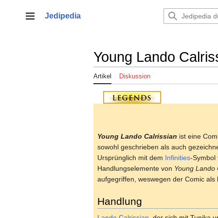
Zum
Inhalt
Jedipedia
Hauptmenü
springen
Young Lando Calris
Artikel
Diskussion
Young Lando Calrissian
ist eine Com
sowohl geschrieben als auch gezeichn
Ursprünglich mit dem
Infinities
-Symbol 
Handlungselemente von
Young Lando C
aufgegriffen, weswegen der Comic als
Handlung
Lando Calrissian
, der sich mit Tunika 