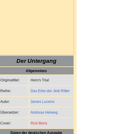
Der Untergang
Allgemeines
Hero's Trial
Originaltitel:
Das Erbe der Jedi-Ritter
Reihe:
James Luceno
Autor:
Andreas Helweg
Übersetzer:
Rick Berry
Cover:
Daten der deutschen Ausgabe