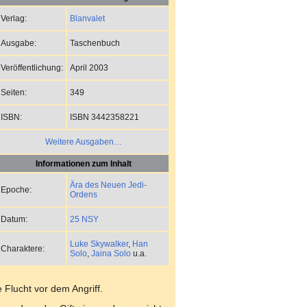
Blanvalet
Verlag:
Taschenbuch
Ausgabe:
April 2003
Veröffentlichung:
349
Seiten:
ISBN 3442358221
ISBN:
Weitere Ausgaben…
Informationen zum Inhalt
Ära des Neuen Jedi-
Epoche:
Ordens
25 NSY
Datum:
Luke Skywalker
,
Han
Charaktere:
Solo
,
Jaina Solo
u.a.
e Flucht vor dem Angriff.