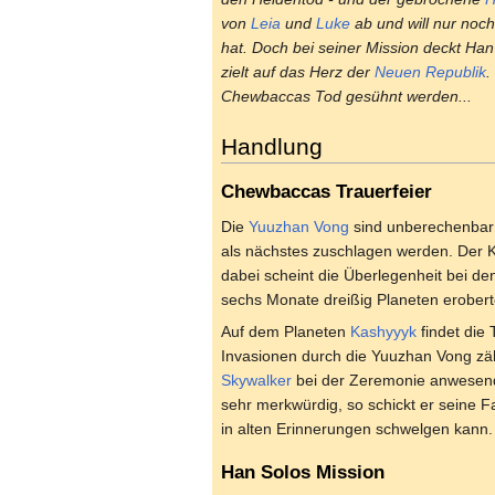
von
Leia
und
Luke
ab und will nur noc
hat. Doch bei seiner Mission deckt Han
zielt auf das Herz der
Neuen Republik
.
Chewbaccas Tod gesühnt werden...
Handlung
Chewbaccas Trauerfeier
Die
Yuuzhan Vong
sind unberechenbar 
als nächstes zuschlagen werden. Der 
dabei scheint die Überlegenheit bei de
sechs Monate dreißig Planeten erobert
Auf dem Planeten
Kashyyyk
findet die 
Invasionen durch die Yuuzhan Vong zäh
Skywalker
bei der Zeremonie anwesend.
sehr merkwürdig, so schickt er seine 
in alten Erinnerungen schwelgen kann.
Han Solos Mission