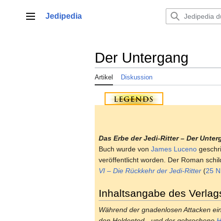
Zum
Inhalt
Jedipedia
Hauptmenü
springen
Der Untergang
Artikel
Diskussion
Das Erbe der Jedi-Ritter – Der Unte
Buch wurde von
James Luceno
geschri
veröffentlicht worden. Der Roman schi
VI – Die Rückkehr der Jedi-Ritter
(
25 
Inhaltsangabe des Verlag
Während der gnadenlosen Attacken einer
den Heldentod - und der gebrochene
H