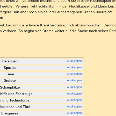
tödliches Gift verbreiten möchte und sperrt sie in einer Fluchtkapsel e
ft getötet. Vergere flieht schließlich mit der Fluchtkapsel und Elans Le
te Vergere Han aber noch einige ihrer aufgefangenen Tränen überreicht. 
en.
immt, beginnt die schwere Krankheit tatsächlich abzuschwächen. Denn
gen verloren. So begibt sich Droma weiter auf die Suche nach seiner 
Ausklappen
Personen
Ausklappen
Spezies
Ausklappen
Tiere
Ausklappen
Droiden
Ausklappen
Schauplätze
Ausklappen
iffe und Fahrzeuge
Ausklappen
n und Technologie
Ausklappen
sationen und Titel
Ausklappen
Ereignisse