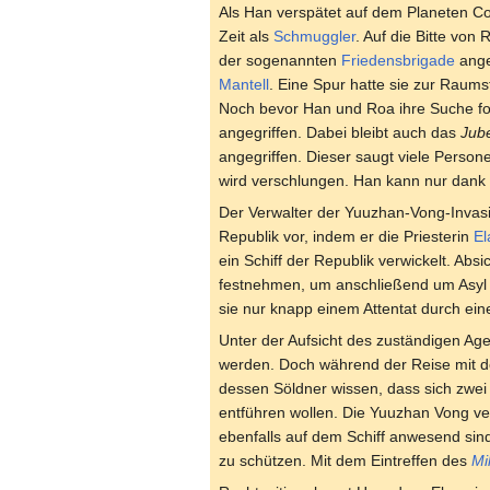
Als Han verspätet auf dem Planeten Cor
Zeit als
Schmuggler
. Auf die Bitte von
der sogenannten
Friedensbrigade
ange
Mantell
. Eine Spur hatte sie zur Raums
Noch bevor Han und Roa ihre Suche fo
angegriffen. Dabei bleibt auch das
Jub
angegriffen. Dieser saugt viele Person
wird verschlungen. Han kann nur dank 
Der Verwalter der Yuuzhan-Vong-Invas
Republik vor, indem er die Priesterin
El
ein Schiff der Republik verwickelt. Absi
festnehmen, um anschließend um Asyl 
sie nur knapp einem Attentat durch ei
Unter der Aufsicht des zuständigen Ag
werden. Doch während der Reise mit 
dessen Söldner wissen, dass sich zwei
entführen wollen. Die Yuuzhan Vong ve
ebenfalls auf dem Schiff anwesend si
zu schützen. Mit dem Eintreffen des
Mi