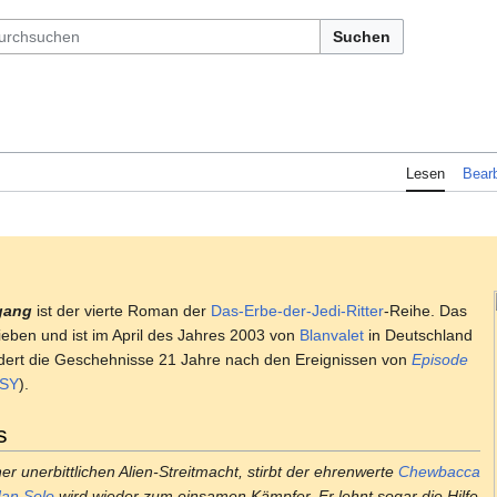
Suchen
Lesen
Bearb
rgang
ist der vierte Roman der
Das-Erbe-der-Jedi-Ritter
-Reihe. Das
eben und ist im April des Jahres 2003 von
Blanvalet
in Deutschland
ldert die Geschehnisse 21 Jahre nach den Ereignissen von
Episode
NSY
).
s
 unerbittlichen Alien-Streitmacht, stirbt der ehrenwerte
Chewbacca
an Solo
wird wieder zum einsamen Kämpfer. Er lehnt sogar die Hilfe