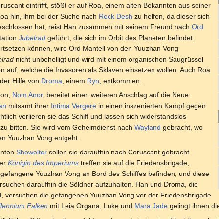
uscant eintrifft, stößt er auf Roa, einem alten Bekannten aus seiner
 Roa hin, ihm bei der Suche nach
Reck Desh
zu helfen, da dieser sich
schlossen hat, reist Han zusammen mit seinem Freund nach
Ord
tation
Jubelrad
geführt, die sich im Orbit des Planeten befindet.
rtsetzen können, wird Ord Mantell von den Yuuzhan Vong
elrad
nicht unbehelligt und wird mit einem organischen Saugrüssel
en auf, welche die Invasoren als Sklaven einsetzen wollen. Auch Roa
der Hilfe von
Droma
, einem
Ryn
, entkommen.
ion,
Nom Anor
, bereitet einen weiteren Anschlag auf die Neue
an
mitsamt ihrer
Intima
Vergere
in einen inszenierten Kampf gegen
chtlich verlieren sie das Schiff und lassen sich widerstandslos
zu bitten. Sie wird vom Geheimdienst nach
Wayland
gebracht, wo
nen Yuuzhan Vong entgeht.
enten
Showolter
sollen sie daraufhin nach Coruscant gebracht
der
Königin des Imperiums
treffen sie auf die Friedensbrigade,
 gefangene Yuuzhan Vong an Bord des Schiffes befinden, und diese
rsuchen daraufhin die Söldner aufzuhalten. Han und Droma, die
nd, versuchen die gefangenen Yuuzhan Vong vor der Friedensbrigade
llennium Falken
mit Leia Organa, Luke und
Mara Jade
gelingt ihnen di