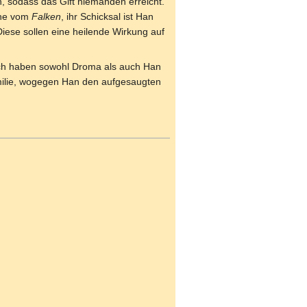
in, sodass das Gift niemanden erreicht.
iche vom
Falken
, ihr Schicksal ist Han
Diese sollen eine heilende Wirkung auf
och haben sowohl Droma als auch Han
Familie, wogegen Han den aufgesaugten