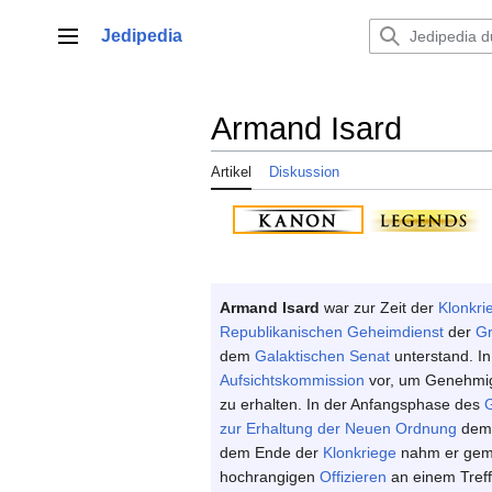
Zum
Inhalt
Jedipedia
Hauptmenü
springen
Armand Isard
Artikel
Diskussion
Armand Isard
war zur Zeit der
Klonkri
Republikanischen Geheimdienst
der
Gr
dem
Galaktischen Senat
unterstand. In
Aufsichtskommission
vor, um Genehmig
zu erhalten. In der Anfangsphase des
G
zur Erhaltung der Neuen Ordnung
dem 
dem Ende der
Klonkriege
nahm er gem
hochrangigen
Offizieren
an einem Tref