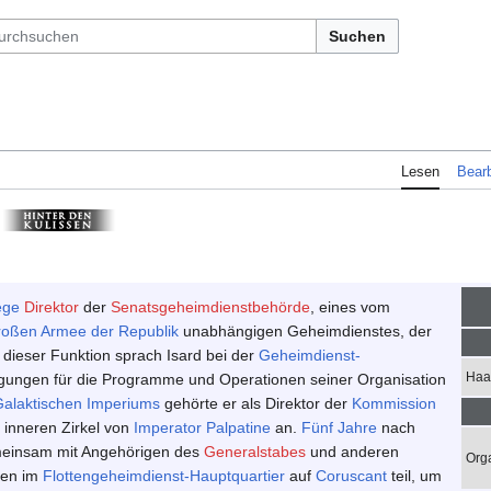
Suchen
Lesen
Bearb
ege
Direktor
der
Senatsgeheimdienstbehörde
, eines vom
oßen Armee der Republik
unabhängigen Geheimdienstes, der
 dieser Funktion sprach Isard bei der
Geheimdienst-
Haa
ungen für die Programme und Operationen seiner Organisation
alaktischen Imperiums
gehörte er als Direktor der
Kommission
inneren Zirkel von
Imperator
Palpatine
an.
Fünf Jahre
nach
einsam mit Angehörigen des
Generalstabes
und anderen
Orga
fen im
Flottengeheimdienst-Hauptquartier
auf
Coruscant
teil, um