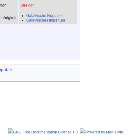
Direktor
tion:
Galaktische Republik
hörigkeit:
Galaktisches Imperium
publik