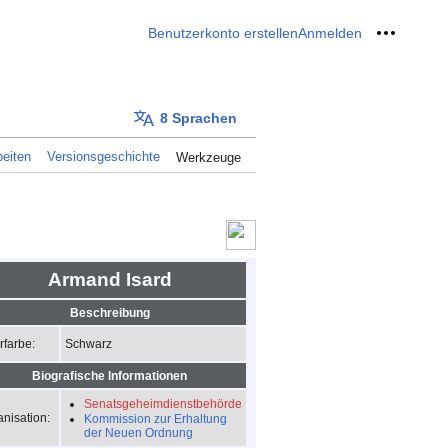
Benutzerkonto erstellen
Anmelden
Meine W
8 Sprachen
eiten
Versionsgeschichte
Werkzeuge
Armand Isard
Beschreibung
Schwarz
rfarbe:
Biografische Informationen
Senatsgeheimdienstbehörde
nisation:
Kommission zur Erhaltung
der Neuen Ordnung