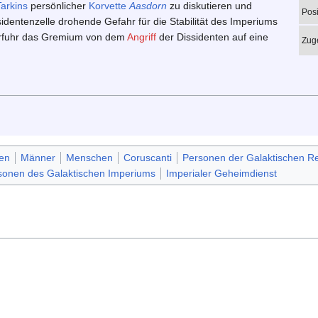
Tarkins
persönlicher
Korvette
Aasdorn
zu diskutieren und
Posi
identenzelle drohende Gefahr für die Stabilität des Imperiums
erfuhr das Gremium von dem
Angriff
der Dissidenten auf eine
Zuge
en
Männer
Menschen
Coruscanti
Personen der Galaktischen Re
sonen des Galaktischen Imperiums
Imperialer Geheimdienst