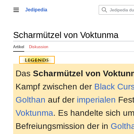
Zum
Inhalt
Jedipedia
Hauptmenü
springen
Scharmützel von Voktunma
Artikel
Diskussion
Das
Scharmützel von Voktun
Kampf zwischen der
Black Cur
Golthan
auf der
imperialen
Fest
Voktunma
. Es handelte sich um
Befreiungsmission der in
Golth