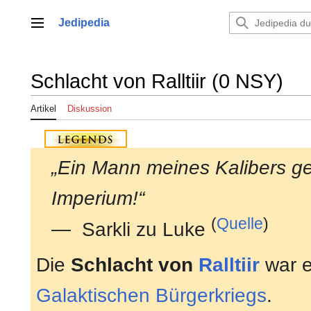
Zum
Inhalt
Jedipedia
Hauptmenü
springen
Schlacht von Ralltiir (0 NSY)
Artikel
Diskussion
„Ein Mann meines Kalibers g
Imperium!“
(
Quelle
)
— Sarkli zu Luke
Die
Schlacht von
Ralltiir
war e
Galaktischen Bürgerkriegs
.