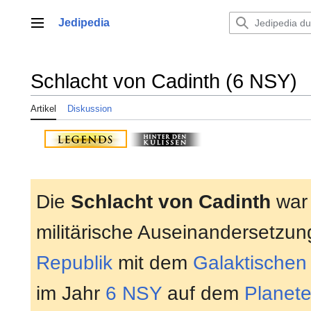
Zum
Inhalt
Jedipedia
Hauptmenü
springen
Schlacht von Cadinth (6 NSY)
Artikel
Diskussion
Die
Schlacht von Cadinth
war 
militärische Auseinandersetzu
Republik
mit dem
Galaktischen
im Jahr
6 NSY
auf dem
Planet