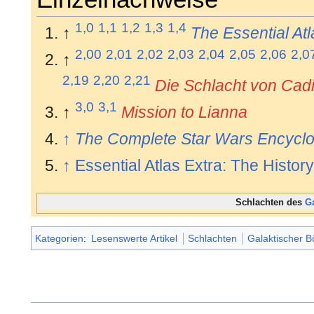
1,0
1,1
1,2
1,3
1,4
↑
The Essential Atl
2,00
2,01
2,02
2,03
2,04
2,05
2,06
2,0
↑
2,19
2,20
2,21
Die Schlacht von Cad
3,0
3,1
↑
Mission to Lianna
↑
The Complete Star Wars Encycl
↑
Essential Atlas Extra: The Histor
Schlachten des
G
Kategorien
:
Lesenswerte Artikel
Schlachten
Galaktischer B