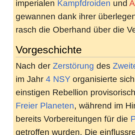
imperialen
Kampfdroiden
und
A
gewannen dank ihrer überlegen
rasch die Oberhand über die Ver
Vorgeschichte
Nach der
Zerstörung
des
Zweit
im Jahr
4 NSY
organisierte sic
einstigen Rebellion provisorisc
Freier Planeten
, während im Hi
bereits Vorbereitungen für die
P
getroffen wurden. Die einflussr