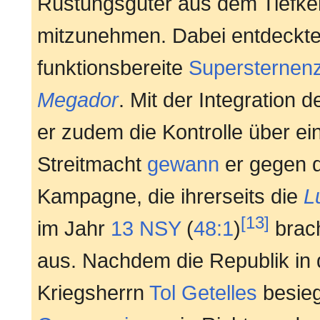
Rüstungsgüter aus dem Tiefke
mitzunehmen. Dabei entdeckte
funktionsbereite
Supersternenz
Megador
. Mit der Integration d
er zudem die Kontrolle über ein
Streitmacht
gewann
er gegen d
Kampagne, die ihrerseits die
L
[13]
im Jahr
13 NSY
(
48:1
)
brac
aus. Nachdem die Republik in
Kriegsherrn
Tol Getelles
besieg