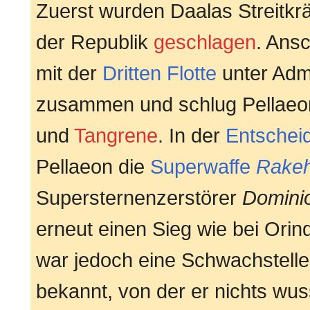
Zuerst wurden Daalas Streitkrä
der Republik
geschlagen
. Ansc
mit der
Dritten Flotte
unter Adm
zusammen und schlug Pellaeons
und
Tangrene
. In der
Entschei
Pellaeon die
Superwaffe
Rakeh
Supersternenzerstörer
Domini
erneut einen Sieg wie bei Ori
war jedoch eine Schwachstelle
bekannt, von der er nichts wu