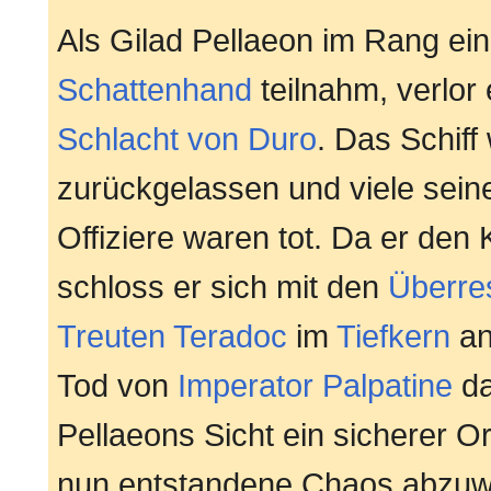
Als Gilad Pellaeon im Rang ei
Schattenhand
teilnahm, verlor
Schlacht von Duro
. Das Schif
zurückgelassen und viele seine
Offiziere waren tot. Da er den 
schloss er sich mit den
Überres
Treuten Teradoc
im
Tiefkern
an
Tod von
Imperator
Palpatine
da
Pellaeons Sicht ein sicherer O
nun entstandene Chaos abzuw