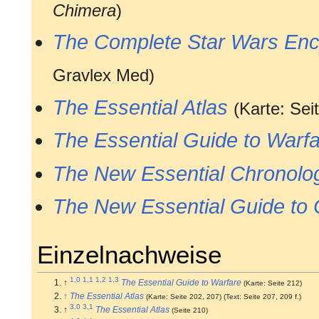
Chimera
)
The Complete Star Wars Enc
Gravlex Med)
The Essential Atlas
(Karte: Sei
The Essential Guide to Warf
The New Essential Chronolo
The New Essential Guide to 
Einzelnachweise
1,0
1,1
1,2
1,3
↑
The Essential Guide to Warfare
(Karte: Seite 212)
↑
The Essential Atlas
(Karte: Seite 202, 207)
(Text: Seite 207, 209 f.)
3,0
3,1
↑
The Essential Atlas
(Seite 210)