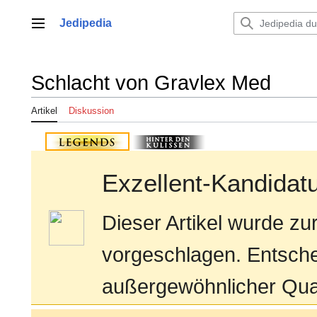
Zum
Inhalt
Jedipedia
Hauptmenü
springen
Schlacht von Gravlex Med
Artikel
Diskussion
Exzellent-Kandidat
Dieser Artikel wurde z
vorgeschlagen. Entsche
außergewöhnlicher Quali