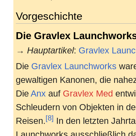
Vorgeschichte
Die Gravlex Launchwork
→
Hauptartikel
:
Gravlex Laun
Die
Gravlex Launchworks
ware
gewaltigen Kanonen, die nahe
Die
Anx
auf
Gravlex Med
entwi
Schleudern von Objekten in den 
[8]
Reisen.
In den letzten Jahrt
Launchworks ausschließlich da