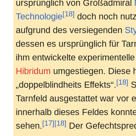
ursprünglich von Großadmiral
[18]
Technologie
doch noch nut
aufgrund des versiegenden
St
dessen es ursprünglich für Tar
ihm entwickelte experimentelle
Hibridum
umgestiegen. Diese h
[18]
„doppelblindheits Effekts“.
S
Tarnfeld ausgestattet war vor 
innerhalb dieses Feldes konnt
[17]
[18]
sehen.
Der Gefechtspredi