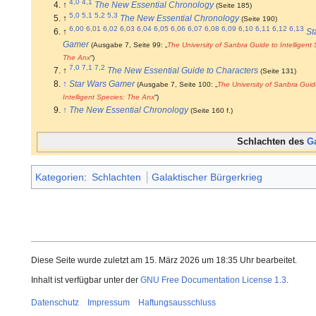
4,0
4,1
↑
The New Essential Chronology
(Seite 185)
5,0
5,1
5,2
5,3
↑
The New Essential Chronology
(Seite 190)
6,00
6,01
6,02
6,03
6,04
6,05
6,06
6,07
6,08
6,09
6,10
6,11
6,12
6,13
↑
St
Gamer
(Ausgabe 7, Seite 99: „
The University of Sanbra Guide to Intelligent
The Anx
“)
7,0
7,1
7,2
↑
The New Essential Guide to Characters
(Seite 131)
↑
Star Wars Gamer
(Ausgabe 7, Seite 100: „
The University of Sanbra Guid
Intelligent Species: The Anx
“)
↑
The New Essential Chronology
(Seite 160 f.)
Schlachten des
G
Kategorien
:
Schlachten
Galaktischer Bürgerkrieg
Diese Seite wurde zuletzt am 15. März 2026 um 18:35 Uhr bearbeitet.
Inhalt ist verfügbar unter der
GNU Free Documentation License 1.3
.
Datenschutz
Impressum
Haftungsausschluss