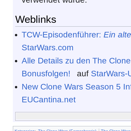
Weblinks
TCW-Episodenführer:
Ein alt
StarWars.com
Alle Details zu den The Clon
Bonusfolgen!
auf
StarWars-
New Clone Wars Season 5 In
EUCantina.net
Kategorien
:
The Clone Wars (Fernsehserie)
The Clone Wars,