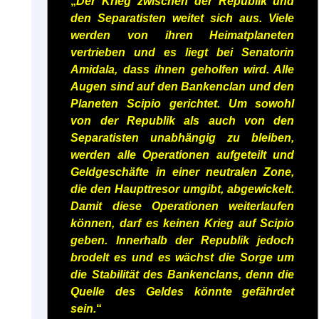
„
Der Krieg zwischen der Republik und
den Separatisten weitet sich aus. Viele
werden von ihren Heimatplaneten
vertrieben und es liegt bei Senatorin
Amidala, dass ihnen geholfen wird. Alle
Augen sind auf den Bankenclan und den
Planeten Scipio gerichtet. Um sowohl
von der Republik als auch von den
Separatisten unabhängig zu bleiben,
werden alle Operationen aufgeteilt und
Geldgeschäfte in einer neutralen Zone,
die den Haupttresor umgibt, abgewickelt.
Damit diese Operationen weiterlaufen
können, darf es keinen Krieg auf Scipio
geben. Innerhalb der Republik jedoch
brodelt es und es wächst die Sorge um
die Stabilität des Bankenclans, denn die
Quelle des Geldes könnte gefährdet
sein.
“