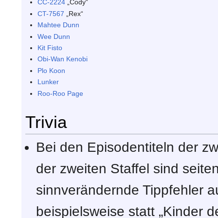
CC-2224
„Cody“
CT-7567
„Rex“
Mahtee Dunn
Wee Dunn
Kit Fisto
Obi-Wan Kenobi
Plo Koon
Lunker
Roo-Roo Page
Trivia
Bei den Episodentiteln der zw
der zweiten Staffel sind seit
sinnverändernde Tippfehler a
beispielsweise statt „Kinder d