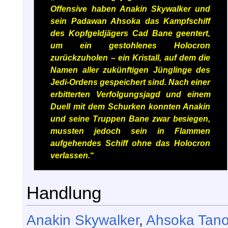
Offensive haben Anakin Skywalker und
sein Padawan Ahsoka das Kampfschiff
des Kopfgeldjägers Cad Bane geentert,
um ein gestohlenes Holocron
zurückzuholen – ein Kristall, auf dem die
Namen aller zukünftigen Jünglinge des
Jedi-Ordens gespeichert sind. Nach einer
erbitterten Verfolgungsjagd und einem
Duell mit dem Schurken konnten Anakin
und seine Truppen Bane zwar besiegen,
mussten jedoch sein in Flammen
aufgehendes Schiff ohne das Holocron
verlassen.
“
Handlung
Anakin Skywalker
,
Ahsoka Tan