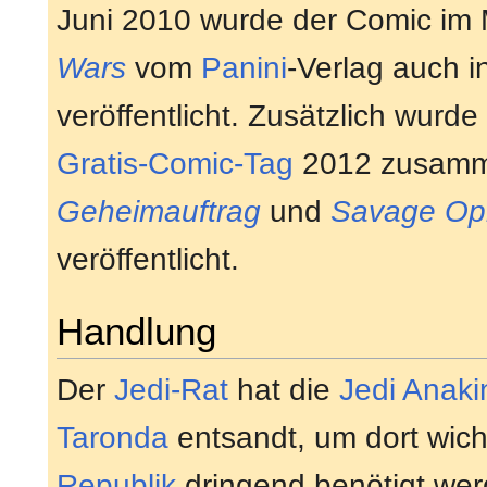
Juni 2010 wurde der Comic im
Wars
vom
Panini
-Verlag auch 
veröffentlicht. Zusätzlich wurd
Gratis-Comic-Tag
2012 zusamm
Geheimauftrag
und
Savage Opr
veröffentlicht.
Handlung
Der
Jedi-Rat
hat die
Jedi
Anaki
Taronda
entsandt, um dort wicht
Republik
dringend benötigt we