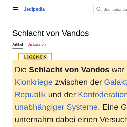
Zum
Inhalt
Jedipedia
Hauptmenü
springen
Schlacht von Vandos
Artikel
Diskussion
Die
Schlacht von Vandos
war 
Klonkriege
zwischen der
Galak
Republik
und der
Konföderatio
unabhängiger Systeme
. Eine 
unternahm dabei einen Versuc