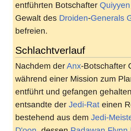
entführten Botschafter
Quiyyen
Gewalt des
Droiden
-
Generals
G
befreien.
Schlachtverlauf
Nachdem der
Anx
-Botschafter
während einer Mission zum Pl
entführt und gefangen gehalte
entsandte der
Jedi-Rat
einen R
bestehend aus dem
Jedi-Meist
D'oon
, dessen
Padawan
Flynn